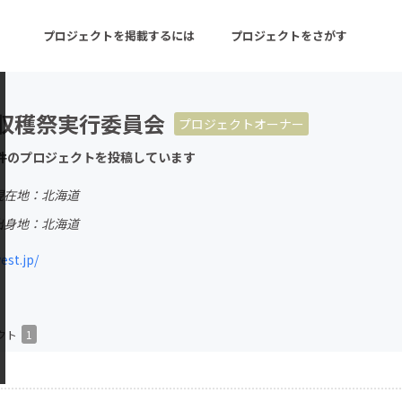
プロジェクトを掲載するには
プロジェクトをさがす
収穫祭実行委員会
プロジェクトオーナー
ターン
注目の新着プロジェクト
募集終了が近いプロ
件のプロジェクトを投稿しています
現在地：北海道
音楽
舞台・パフォーマンス
出身地：北海道
ゲーム・サービス開発
フード・飲食店
est.jp/
書籍・雑誌出版
アニメ・漫画
チャレンジ
ビューティー・ヘルス
クト
1