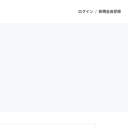
/
ログイン
新規会員登録
ジェクト
もうすぐ公開されます
プロダクト
ファッション
スポーツ
ケア
ソーシャルグッド