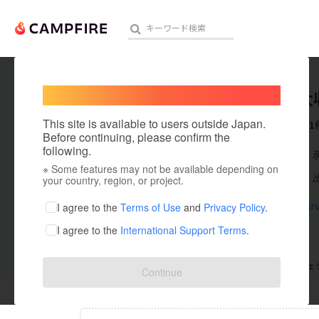
Welcome,
International users
ふらの大
人気のプロジェクト
注目のリ
This site is available to users outside Japan.
これまでに1
Before continuing, please confirm the
following.
在住国：日本
※ Some features may not be available depending on
アート・写真
出身国：日本
your country, region, or project.
テクノロジー・ガジェット
furano-harv
I agree to the
Terms of Use
and
Privacy Policy
.
I agree to the
International Support Terms
.
映像・映画
ビジネス・起業
支援した
プロジェクト
0
投稿した
プロジェ
Continue
まちづくり・地域活性化