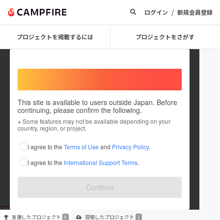
/
ログイン
新規会員登録
プロジェクトを掲載するには
プロジェクトをさがす
Welcome,
International users
This site is available to users outside Japan. Before
continuing, please confirm the following.
furuhata3127
※ Some features may not be available depending on your
country, region, or project.
プロジェクトオーナー
I agree to the
Terms of Use
and
Privacy Policy
.
これまでに1件のプロジェクトを投稿しています
I agree to the
International Support Terms
.
在住国：未設定
出身国：未設定
Continue
支援した
プロジェクト
投稿した
プロジェクト
0
1