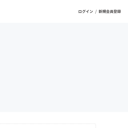
/
ログイン
新規会員登録
ジェクト
もうすぐ公開されます
プロダクト
ファッション
スポーツ
ケア
ソーシャルグッド