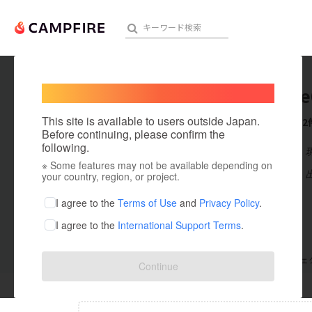
Welcome,
International users
gaialov
人気のプロジェクト
注目のリ
This site is available to users outside Japan.
これまでに2
Before continuing, please confirm the
following.
在住国：日本
※ Some features may not be available depending on
アート・写真
出身国：日本
your country, region, or project.
テクノロジー・ガジェット
I agree to the
Terms of Use
and
Privacy Policy
.
I agree to the
International Support Terms
.
映像・映画
ビジネス・起業
支援した
プロジェクト
0
投稿した
プロジェ
Continue
まちづくり・地域活性化