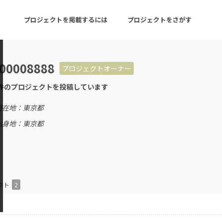
プロジェクトを掲載するには
プロジェクトをさがす
e00008888
プロジェクトオーナー
ターン
注目の新着プロジェクト
募集終了が近いプロ
件のプロジェクトを投稿しています
現在地：東京都
音楽
舞台・パフォーマンス
出身地：東京都
ゲーム・サービス開発
フード・飲食店
書籍・雑誌出版
アニメ・漫画
チャレンジ
ビューティー・ヘルス
クト
2