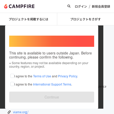
/
ログイン
新規会員登録
プロジェクトを掲載するには
プロジェクトをさがす
Welcome,
International users
This site is available to users outside Japan. Before
continuing, please confirm the following.
garuda138terpercaya
※ Some features may not be available depending on your
country, region, or project.
在住国：日本
現在地：北海道
I agree to the
Terms of Use
and
Privacy Policy
.
出身国：日本
出身地：北海道
I agree to the
International Support Terms
.
Agen Slot Garuda138 adalah salah satu agen judi slot online terperca
ya dan sangat gacor re
もっと見る
Continue
144.202.114.70/
139.180.217.149/account/login
viame.org/