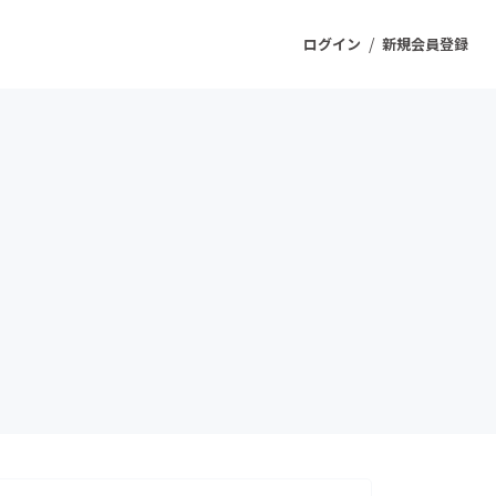
/
ログイン
新規会員登録
ジェクト
もうすぐ公開されます
プロダクト
ファッション
スポーツ
ケア
ソーシャルグッド