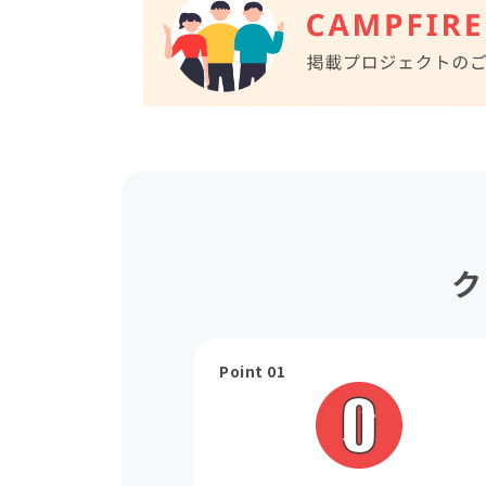
ク
Point 01