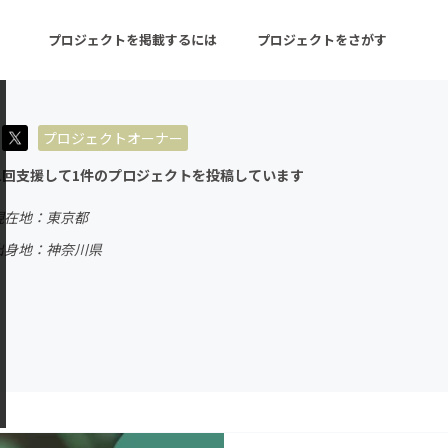
プロジェクトを掲載するには
プロジェクトをさがす
プロジェクトオーナー
ターン
注目の新着プロジェクト
募集終了が近いプロ
1回支援して1件のプロジェクトを投稿しています
現在地：東京都
音楽
舞台・パフォーマンス
出身地：神奈川県
ゲーム・サービス開発
フード・飲食店
書籍・雑誌出版
アニメ・漫画
チャレンジ
ビューティー・ヘルス