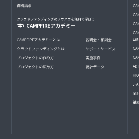
資料請求
CA
CAM
クラウドファンディングのノウハウを無料で学ぼう
CAM
CAMPFIREアカデミー
CAM
Ent
CAMPFIREアカデミーとは
説明会・相談会
CAM
クラウドファンディングとは
サポートサービス
CA
プロジェクトの作り方
実施事例
AD 
プロジェクトの広め方
統計データ
HIO
J
mac
補