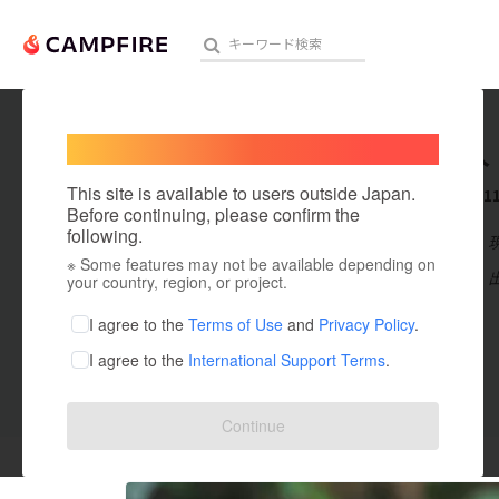
Welcome,
International users
後田将人
人気のプロジェクト
注目のリ
This site is available to users outside Japan.
これまでに1
Before continuing, please confirm the
following.
在住国：日本
※ Some features may not be available depending on
アート・写真
出身国：日本
your country, region, or project.
テクノロジー・ガジェット
I agree to the
Terms of Use
and
Privacy Policy
.
I agree to the
International Support Terms
.
映像・映画
ビジネス・起業
投稿した
プロジェクト
1
Continue
まちづくり・地域活性化