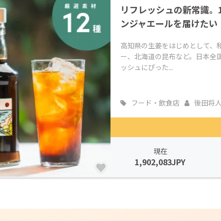
リフレッシュの新常識。
CAMPFIRE for Social Good
CAMPFIRE Creation
ンジャエールを届けたい
CAMPFIREふるさと納税
machi-ya
コミュニティ
高知県の生姜をはじめとして、
ー、北海道の昆布など。日本全
ッシュにぴった...
フード・飲食店
後田将
現在
1,902,083JPY