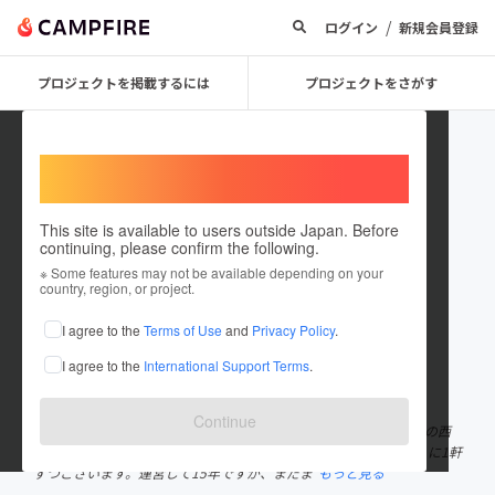
/
ログイン
新規会員登録
プロジェクトを掲載するには
プロジェクトをさがす
Welcome,
International users
This site is available to users outside Japan. Before
continuing, please confirm the following.
gekiba39
※ Some features may not be available depending on your
country, region, or project.
プロジェクトオーナー
I agree to the
Terms of Use
and
Privacy Policy
.
これまでに1回支援して3件のプロジェクトを投稿しています
I agree to the
International Support Terms
.
在住国：日本
現在地：東京都
出身国：日本
出身地：大阪府
Continue
池袋にパフォーマンスをする会場を2店舗運営しております。池袋の西
口に西口GEKIBA,東口に東口ゲキパを、西と東にそれぞれ駅の近くに1軒
ずつございます。運営して15年ですが、まだま
もっと見る