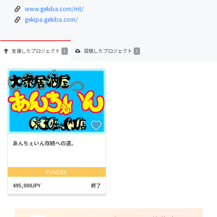
www.gekiba.com/mt/
gekipa.gekiba.com/
支援した
プロジェクト
投稿した
プロジェクト
1
3
あんちぇいん存続への道。
FUNDED
495,000JPY
終了