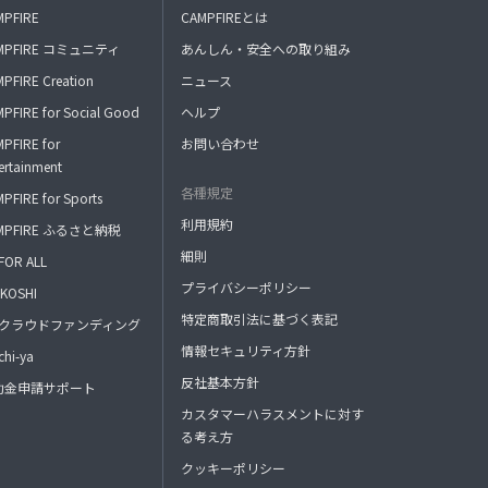
MPFIRE
CAMPFIREとは
MPFIRE コミュニティ
あんしん・安全への取り組み
PFIRE Creation
ニュース
PFIRE for Social Good
ヘルプ
PFIRE for
お問い合わせ
ertainment
各種規定
PFIRE for Sports
利用規約
MPFIRE ふるさと納税
細則
FOR ALL
プライバシーポリシー
KOSHI
特定商取引法に基づく表記
FAクラウドファンディング
情報セキュリティ方針
hi-ya
反社基本方針
助金申請サポート
カスタマーハラスメントに対す
る考え方
クッキーポリシー