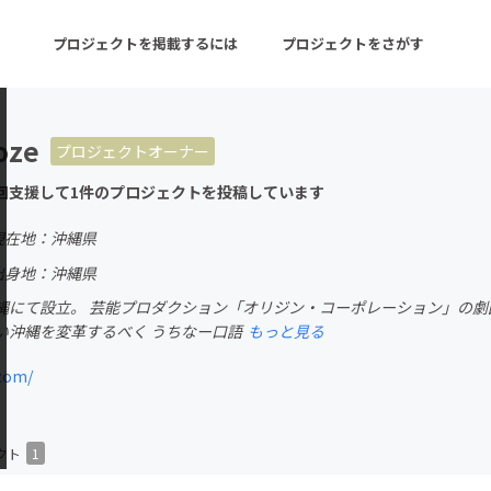
プロジェクトを掲載するには
プロジェクトをさがす
oze
プロジェクトオーナー
ターン
注目の新着プロジェクト
募集終了が近いプロ
回支援して1件のプロジェクトを投稿しています
現在地：沖縄県
音楽
舞台・パフォーマンス
出身地：沖縄県
縄にて設立。 芸能プロダクション「オリジン・コーポレーション」の劇
ゲーム・サービス開発
フード・飲食店
い沖縄を変革するべく うちなー口語
もっと見る
書籍・雑誌出版
アニメ・漫画
com/
チャレンジ
ビューティー・ヘルス
クト
1