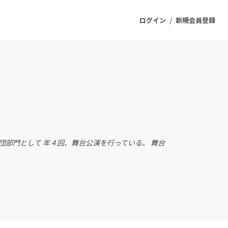
/
ログイン
新規会員登録
ジェクト
もうすぐ公開されます
プロダクト
団部門として 年４回、舞台公演を行っている。 舞台
ファッション
スポーツ
ケア
ソーシャルグッド