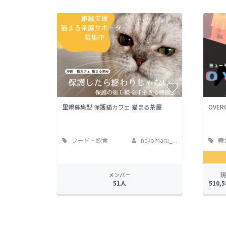
里親募集型 保護猫カフェ 猫まる茶屋
OVERC
フード・飲食
nekomaru_...
舞
店
ーマ
メンバー
現
51人
510,5