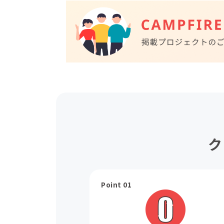
ク
Point 01