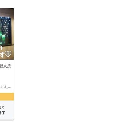
続支援
ru_...
残り
終了