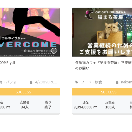
CAMPFIRE for Social Good
CAMPFIRE Creation
CAMPFIREふるさと納税
machi-ya
コミュニティ
OME-yell-
保護猫カフェ『猫まる茶屋』営業継
のお願い
台・パフォ
4/29OVERC...
フード・飲食
nekoma
ンス
店
SUCCESS
SUCCESS
在
支援者
残り
現在
支援者
80JPY
34人
終了
3,394,000JPY
300人