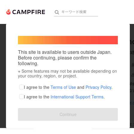
Welcome,
International users
gekidan
人気のプロジェクト
注目のリ
This site is available to users outside Japan.
これまでに3
Before continuing, please confirm the
following.
在住国：日本
※ Some features may not be available depending on
アート・写真
出身国：日本
your country, region, or project.
１９９９年に沖
テクノロジー・ガジェット
I agree to the
Terms of Use
and
Privacy Policy
.
を見る習慣のな
I agree to the
International Support Terms
.
映像・映画
origin-oze.
ビジネス・起業
Continue
まちづくり・地域活性化
支援した
プロジェクト
3
投稿した
プロジェ