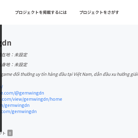
プロジェクトを掲載するには
プロジェクトをさがす
gdn
ターン
注目の新着プロジェクト
募集終了が近いプロ
現在地：未設定
出身地：未設定
ame đổi thưởng uy tín hàng đầu tại Việt Nam, dẫn đầu xu hướng giải t
音楽
舞台・パフォーマンス
n/
ゲーム・サービス開発
フード・飲食店
be.com/@gemwingdn
le.com/view/gemwingdn/home
書籍・雑誌出版
アニメ・漫画
om/gemwingdn
r.com/gemwingdn
チャレンジ
ビューティー・ヘルス
クト
0