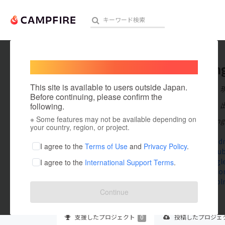
Welcome,
International users
gemwin
人気のプロジェクト
注目のリ
This site is available to users outside Japan.
在住国：日本
Before continuing, please confirm the
出身国：日本
following.
※ Some features may not be available depending on
Gemwin – Cổng g
アート・写真
your country, region, or project.
gemwin.gd
テクノロジー・ガジェット
I agree to the
Terms of Use
and
Privacy Policy
.
www.youtu
sites.goog
I agree to the
International Support Terms
.
映像・映画
gravatar.c
www.tumbl
ビジネス・起業
Continue
まちづくり・地域活性化
支援した
プロジェクト
0
投稿した
プロジェ