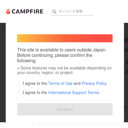
Welcome,
International users
Yamagu
人気のプロジェクト
注目のリ
This site is available to users outside Japan.
これまでに1
Before continuing, please confirm the
following.
在住国：日本
※ Some features may not be available depending on
アート・写真
出身国：日本
your country, region, or project.
テクノロジー・ガジェット
I agree to the
Terms of Use
and
Privacy Policy
.
I agree to the
International Support Terms
.
映像・映画
ビジネス・起業
支援した
プロジェクト
0
投稿した
プロジェ
Continue
まちづくり・地域活性化