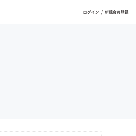
/
ログイン
新規会員登録
ジェクト
もうすぐ公開されます
プロダクト
ファッション
スポーツ
ケア
ソーシャルグッド