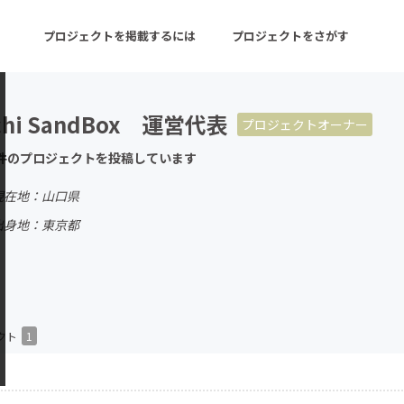
プロジェクトを掲載するには
プロジェクトをさがす
chi SandBox 運営代表
プロジェクトオーナー
ターン
注目の新着プロジェクト
募集終了が近いプロ
件のプロジェクトを投稿しています
現在地：山口県
音楽
舞台・パフォーマンス
出身地：東京都
ゲーム・サービス開発
フード・飲食店
書籍・雑誌出版
アニメ・漫画
チャレンジ
ビューティー・ヘルス
クト
1