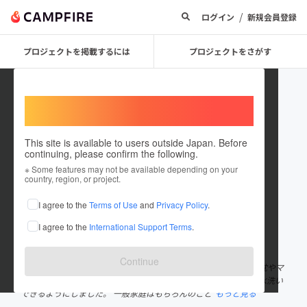
/
ログイン
新規会員登録
プロジェクトを掲載するには
プロジェクトをさがす
Welcome,
International users
This site is available to users outside Japan. Before
continuing, please confirm the following.
gentlelemur
※ Some features may not be available depending on your
country, region, or project.
プロジェクトオーナー
I agree to the
Terms of Use
and
Privacy Policy
.
これまでに2件のプロジェクトを投稿しています
I agree to the
International Support Terms
.
在住国：未設定
出身国：未設定
Continue
洗濯ができないメモリフォームやラテックスフォームで作られた枕やマ
ットレスといった寝具類を表面をコーティング処理していつでも水洗い
できるようにしました。 一般家庭はもちろんのこと
もっと見る