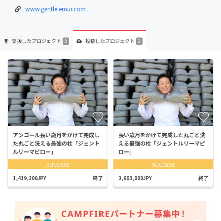
www.gentlelemur.com
支援した
プロジェクト
投稿した
プロジェクト
0
2
アンコール長い歳月をかけて完成し
長い歳月をかけて完成した丸ごと洗
た丸ごと洗える最強の枕「ジェント
える最強の枕「ジェントルリーマピ
ルリーマピロー」
ロー」
SUCCESS
SUCCESS
1,419,100JPY
終了
3,603,000JPY
終了