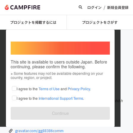
/
ログイン
新規会員登録
プロジェクトを掲載するには
プロジェクトをさがす
Welcome,
International users
This site is available to users outside Japan. Before
continuing, please confirm the following.
gg88386comm
※ Some features may not be available depending on your
country, region, or project.
在住国：日本
現在地：未設定
I agree to the
Terms of Use
and
Privacy Policy
.
出身国：日本
出身地：未設定
I agree to the
International Support Terms
.
GG88 là nền tảng cá cược trực tuyến được nhiều người biết đến nhờ h
ệ sinh thái trò chơi đ
もっと見る
Continue
gg88386.com/
www.youtube.com/channel/UCRHuF6ZdQpRp...
gravatar.com/gg88386comm