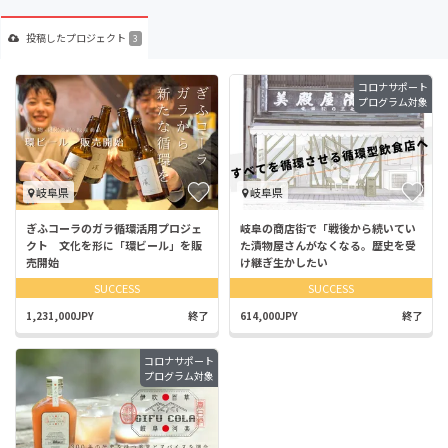
投稿した
プロジェクト
3
コロナサポート
プログラム対象
岐阜県
岐阜県
ぎふコーラのガラ循環活用プロジェ
岐阜の商店街で「戦後から続いてい
クト 文化を形に「環ビール」を販
た漬物屋さんがなくなる。歴史を受
売開始
け継ぎ生かしたい
SUCCESS
SUCCESS
1,231,000JPY
終了
614,000JPY
終了
コロナサポート
プログラム対象