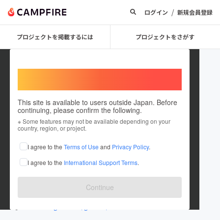
/
ログイン
新規会員登録
プロジェクトを掲載するには
プロジェクトをさがす
Welcome,
International users
This site is available to users outside Japan. Before
continuing, please confirm the following.
gifucola
※ Some features may not be available depending on your
country, region, or project.
プロジェクトオーナー
I agree to the
Terms of Use
and
Privacy Policy
.
これまでに20回支援して3件のプロジェクトを投稿しています
I agree to the
International Support Terms
.
在住国：日本
現在地：岐阜県
出身国：日本
出身地：岐阜県
Continue
www.gifucola.com/
www.instagram.com/gifucola/