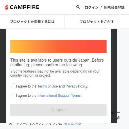
/
ログイン
新規会員登録
プロジェクトを掲載するには
プロジェクトをさがす
Welcome,
International users
This site is available to users outside Japan. Before
continuing, please confirm the following.
gir_ymt
※ Some features may not be available depending on your
country, region, or project.
プロジェクトオーナー
I agree to the
Terms of Use
and
Privacy Policy
.
これまでに1件のプロジェクトを投稿しています
I agree to the
International Support Terms
.
在住国：日本
現在地：岐阜県
出身国：日本
出身地：岐阜県
Continue
初めまして。私、GIR(ジール)を運営するやまと工業(株)です。 GIR(ジー
ル)とは、メーカーであるやまと工業(株)が運営する直販サイトです。 楽
天、ヤフー、Eストア、アマゾンに
もっと見る