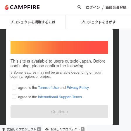
/
ログイン
新規会員登録
プロジェクトを掲載するには
プロジェクトをさがす
Welcome,
International users
This site is available to users outside Japan. Before
continuing, please confirm the following.
girasolemusic
※ Some features may not be available depending on your
country, region, or project.
プロジェクトオーナー
I agree to the
Terms of Use
and
Privacy Policy
.
これまでに2件のプロジェクトを投稿しています
I agree to the
International Support Terms
.
在住国：未設定
出身国：未設定
Continue
支援した
プロジェクト
投稿した
プロジェクト
0
2