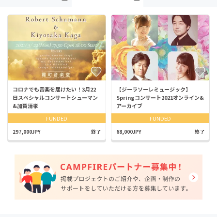
コロナでも音楽を届けたい！3月22
【ジーラソーレミュージック】
日スペシャルコンサートシューマン
Springコンサート2021オンライン&
&加賀清孝
アーカイブ
FUNDED
FUNDED
297,000JPY
終了
68,000JPY
終了