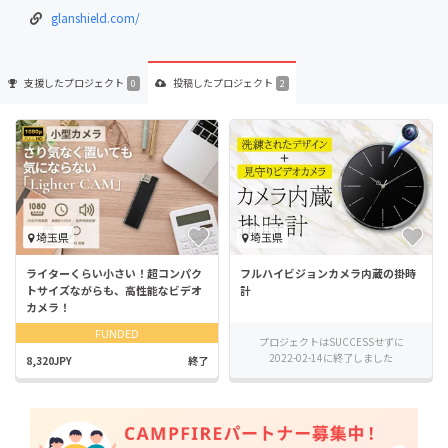
glanshield.com/
支援した
プロジェクト
投稿した
プロジェクト
0
2
埼玉県
埼玉県
ライターくらい小さい！超コンパク
フルハイビジョンカメラ内蔵の掛時
トサイズながらも、高性能なビデオ
計
カメラ！
FUNDED
プロジェクトはSUCCESSせずに
2022-02-14に終了しました
8,320JPY
終了