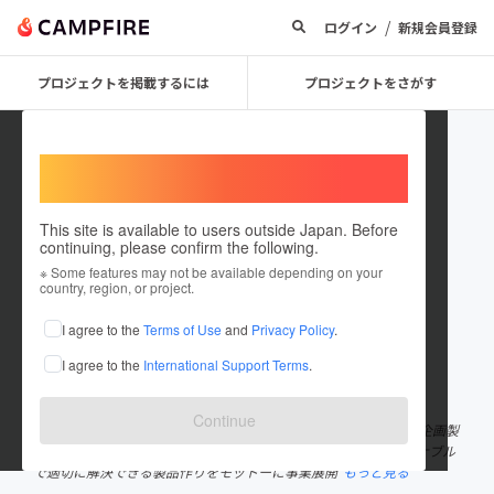
/
ログイン
新規会員登録
プロジェクトを掲載するには
プロジェクトをさがす
Welcome,
International users
This site is available to users outside Japan. Before
continuing, please confirm the following.
glanshield
※ Some features may not be available depending on your
country, region, or project.
プロジェクトオーナー
I agree to the
Terms of Use
and
Privacy Policy
.
これまでに2件のプロジェクトを投稿しています
I agree to the
International Support Terms
.
在住国：日本
現在地：埼玉県
出身国：日本
出身地：埼玉県
Continue
株式会社ダイトクは1994年に設立。産業用LED照明・防犯カメラ企画製
造を行う会社で日頃の開発や販売で培ったノウハウをよりリーズナブル
で適切に解決できる製品作りをモットーに事業展開
もっと見る