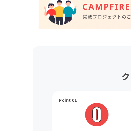
ク
Point 01