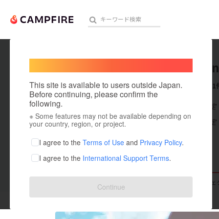
Welcome,
International users
gomakin
人気のプロジェクト
注目のリ
This site is available to users outside Japan.
これまでに1
Before continuing, please confirm the
following.
在住国：未設定
※ Some features may not be available depending on
アート・写真
出身国：未設定
your country, region, or project.
テクノロジー・ガジェット
I agree to the
Terms of Use
and
Privacy Policy
.
I agree to the
International Support Terms
.
映像・映画
ビジネス・起業
支援した
プロジェクト
0
投稿した
プロジェ
Continue
まちづくり・地域活性化