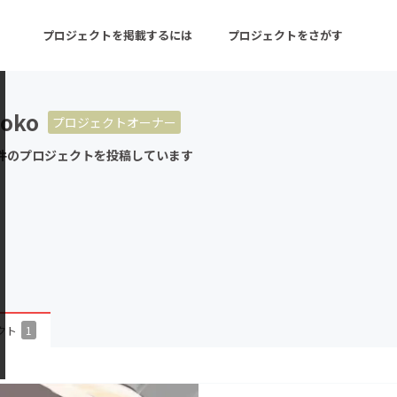
プロジェクトを掲載するには
プロジェクトをさがす
oko
プロジェクトオーナー
ターン
注目の新着プロジェクト
募集終了が近いプロ
件のプロジェクトを投稿しています
音楽
舞台・パフォーマンス
ゲーム・サービス開発
フード・飲食店
書籍・雑誌出版
アニメ・漫画
チャレンジ
ビューティー・ヘルス
クト
1