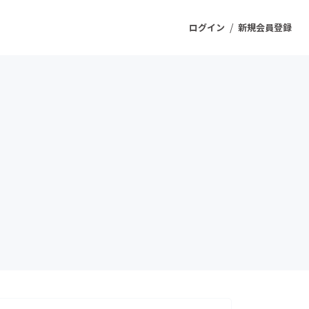
/
ログイン
新規会員登録
ジェクト
もうすぐ公開されます
プロダクト
ファッション
スポーツ
ケア
ソーシャルグッド