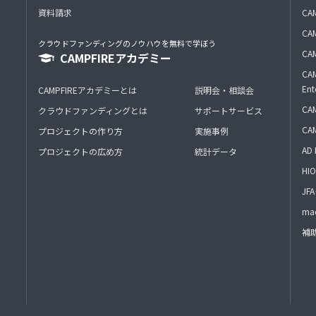
資料請求
CA
CAM
クラウドファンディングのノウハウを無料で学ぼう
CAM
CAMPFIREアカデミー
CAM
Ent
CAMPFIREアカデミーとは
説明会・相談会
CAM
クラウドファンディングとは
サポートサービス
CA
プロジェクトの作り方
実施事例
AD 
プロジェクトの広め方
統計データ
HIO
J
mac
補