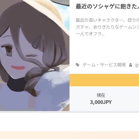
最近のソシャゲに飽きた
CAMPFIRE for Social Good
CAMPFIRE Creation
CAMPFIREふるさと納税
machi-ya
コミュニティ
露出の高いキャラクター、捻り
ガチャ、ありきたりなゲームシ
一人でオフラ...
ゲーム・サービス開発
g
現在
3,000JPY