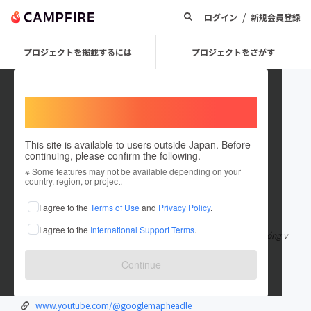
/
ログイン
新規会員登録
プロジェクトを掲載するには
プロジェクトをさがす
Welcome,
International users
This site is available to users outside Japan. Before
continuing, please confirm the following.
googlemapheadle
※ Some features may not be available depending on your
country, region, or project.
在住国：日本
現在地：未設定
I agree to the
Terms of Use
and
Privacy Policy
.
出身国：日本
出身地：未設定
I agree to the
International Support Terms
.
Headle chuyên cung cấp dịch vụ xác minh Google Map nhanh chóng v
à uy tín, giúp doanh nghiệ
もっと見る
Continue
headle.net/dich-vu-xac-minh-google-map/
www.pinterest.com/googlemapheadle/
www.youtube.com/@googlemapheadle