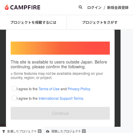
/
ログイン
新規会員登録
プロジェクトを掲載するには
プロジェクトをさがす
Welcome,
International users
This site is available to users outside Japan. Before
continuing, please confirm the following.
goudougaishacae
※ Some features may not be available depending on your
country, region, or project.
プロジェクトオーナー
I agree to the
Terms of Use
and
Privacy Policy
.
これまでに1件のプロジェクトを投稿しています
I agree to the
International Support Terms
.
在住国：未設定
出身国：未設定
Continue
支援した
プロジェクト
投稿した
プロジェクト
0
1