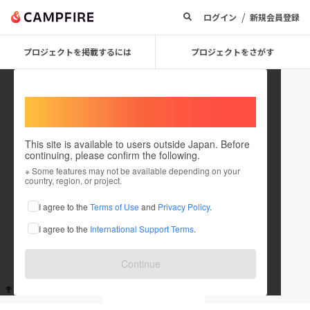
/
ログイン
新規会員登録
プロジェクトを掲載するには
プロジェクトをさがす
Welcome,
International users
This site is available to users outside Japan. Before
continuing, please confirm the following.
guest1859741db4
※ Some features may not be available depending on your
country, region, or project.
これまでに1回支援しています
I agree to the
Terms of Use
and
Privacy Policy
.
在住国：未設定
I agree to the
International Support Terms
.
出身国：未設定
Continue
支援した
プロジェクト
投稿した
プロジェクト
1
0