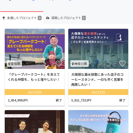
支援した
プロジェクト
投稿した
プロジェクト
4
1
愛知県
神奈川県
『グレープパークコート』を支えて
大規模な漏水損害にあった逗子のコ
くれる仲間を、もっと増やしたい！
ーヒースタンド。一日も早く営業を
再開したい！
SUCCESS
SUCCESS
2,454,999JPY
終了
5,921,733JPY
終了