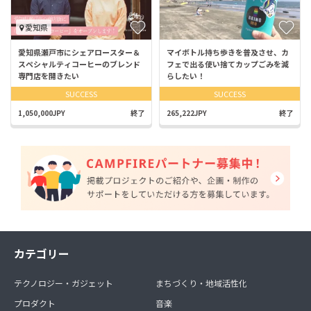
愛知県
愛知県瀬戸市にシェアロースター＆
マイボトル持ち歩きを普及させ、カ
スペシャルティコーヒーのブレンド
フェで出る使い捨てカップごみを減
専門店を開きたい
らしたい！
SUCCESS
SUCCESS
1,050,000JPY
終了
265,222JPY
終了
カテゴリー
テクノロジー・ガジェット
まちづくり・地域活性化
プロダクト
音楽