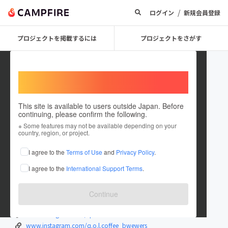
/
ログイン
新規会員登録
プロジェクトを掲載するには
プロジェクトをさがす
Welcome,
International users
This site is available to users outside Japan. Before
continuing, please confirm the following.
guest2a679c17d9c4
※ Some features may not be available depending on your
country, region, or project.
プロジェクトオーナー
I agree to the
Terms of Use
and
Privacy Policy
.
これまでに4回支援して1件のプロジェクトを投稿しています
I agree to the
International Support Terms
.
在住国：日本
現在地：愛知県
出身国：日本
出身地：愛知県
Continue
linktr.ee/Q.O.L.COFFEE
www.instagram.com/q.o.l.coffee
www.instagram.com/q.o.l.coffee_bwewers