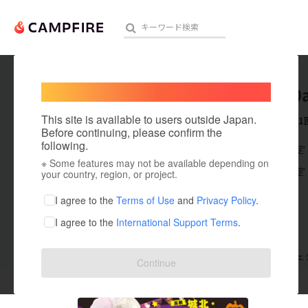
Welcome,
International users
guest30
人気のプロジェクト
注目のリ
This site is available to users outside Japan.
これまでに1
Before continuing, please confirm the
following.
在住国：未設定
※ Some features may not be available depending on
アート・写真
出身国：未設定
your country, region, or project.
テクノロジー・ガジェット
I agree to the
Terms of Use
and
Privacy Policy
.
I agree to the
International Support Terms
.
映像・映画
ビジネス・起業
支援した
プロジェクト
1
投稿した
プロジェ
Continue
まちづくり・地域活性化