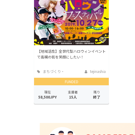
【地域活性】全世代型ハロウィンイベント
で高槻の街を笑顔にしたい！
まちづくり・
tejinashia
地域活性化
FUNDED
現在
支援者
残り
58,500JPY
15人
終了