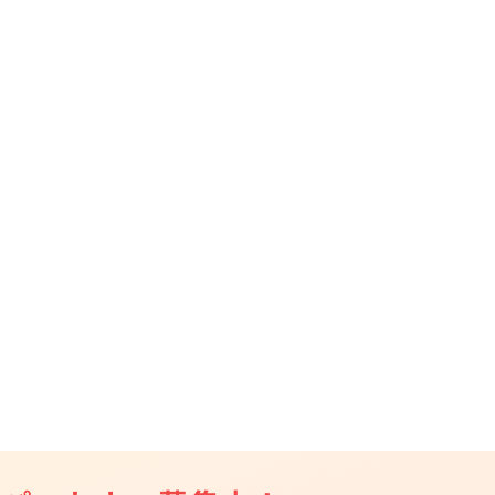
CAMPFIRE for Social Good
CAMPFIRE Creation
CAMPFIREふるさと納税
machi-ya
コミュニティ