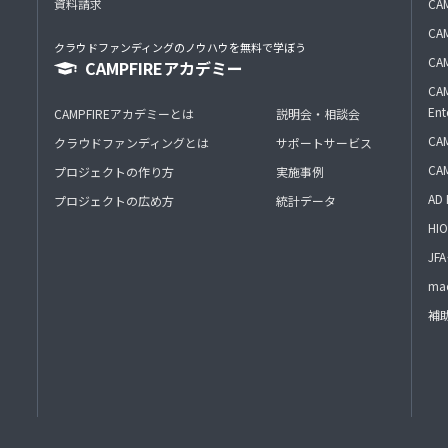
資料請求
CA
CAM
クラウドファンディングのノウハウを無料で学ぼう
CAM
CAMPFIREアカデミー
CAM
Ent
CAMPFIREアカデミーとは
説明会・相談会
CAM
クラウドファンディングとは
サポートサービス
CA
プロジェクトの作り方
実施事例
AD 
プロジェクトの広め方
統計データ
HIO
J
mac
補