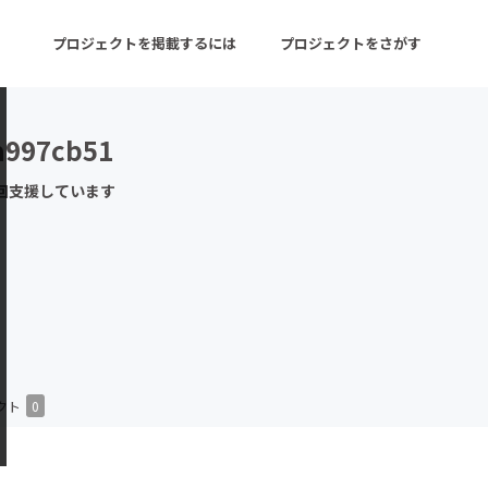
プロジェクトを掲載するには
プロジェクトをさがす
a997cb51
ターン
注目の新着プロジェクト
募集終了が近いプロ
回支援しています
音楽
舞台・パフォーマンス
ゲーム・サービス開発
フード・飲食店
書籍・雑誌出版
アニメ・漫画
チャレンジ
ビューティー・ヘルス
クト
0