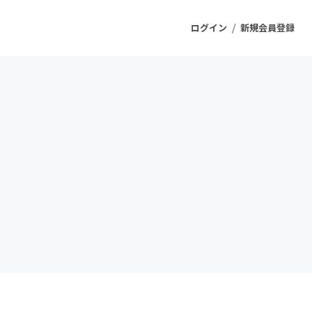
/
ログイン
新規会員登録
ジェクト
もうすぐ公開されます
プロダクト
ファッション
スポーツ
ケア
ソーシャルグッド