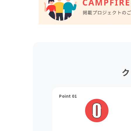
ク
Point 01