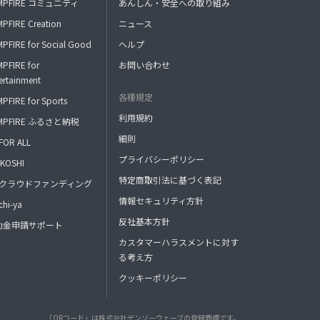
MPFIRE コミュニティ
あんしん・安全への取り組み
PFIRE Creation
ニュース
PFIRE for Social Good
ヘルプ
PFIRE for
お問い合わせ
ertainment
各種規定
PFIRE for Sports
利用規約
MPFIRE ふるさと納税
細則
FOR ALL
プライバシーポリシー
KOSHI
特定商取引法に基づく表記
FAクラウドファンディング
情報セキュリティ方針
hi-ya
反社基本方針
助金申請サポート
カスタマーハラスメントに対す
る考え方
クッキーポリシー
「QRコード」は株式会社デンソーウェーブの登録商標です。