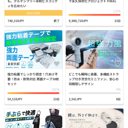
も。グルテンフリー米粉ビスコッテ
ラ永久保存化プロジェクト FINAL
ィを広めたい
110%
SUCCESS
740,320JPY
終了
9,988,720JPY
23日
東京都
強力粘着でしっかり固定！穴あけ不
どこでも瞬時に装着、多機能ストラ
要！防水・耐熱対応 両面テープ30枚
ップ付き次世代ミニファン、安心の
セット
羽根隠しデザイン
101%
0%
50,520JPY
23日
2,561JPY
8日