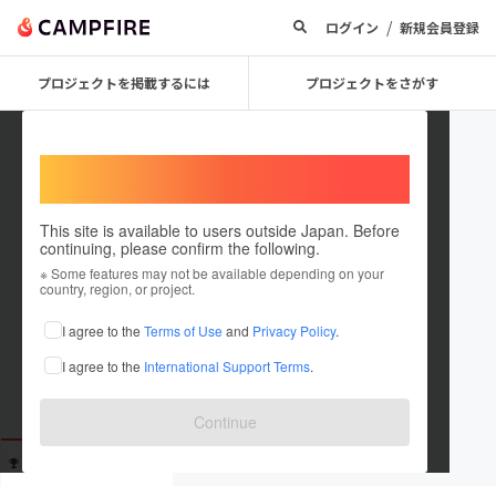
/
ログイン
新規会員登録
プロジェクトを掲載するには
プロジェクトをさがす
Welcome,
International users
This site is available to users outside Japan. Before
continuing, please confirm the following.
guest40d63dbc6704
※ Some features may not be available depending on your
country, region, or project.
これまでに319回支援しています
I agree to the
Terms of Use
and
Privacy Policy
.
在住国：未設定
I agree to the
International Support Terms
.
出身国：未設定
Continue
支援した
プロジェクト
投稿した
プロジェクト
319
0