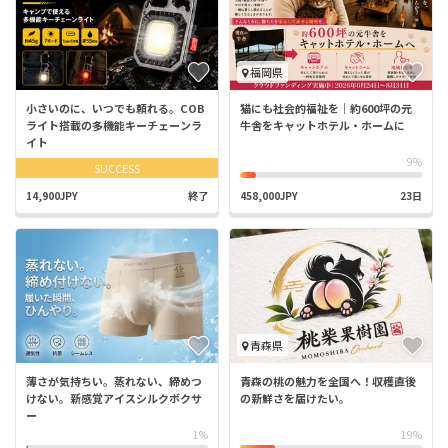
福岡県
小さいのに、いつでも頼れる。COB
猫にも社会的福祉を｜約600坪の元
ライト搭載の多機能キーチェーンラ
牛舎をキャットホテル・ホームに
イト
9%
SUCCESS
14,900JPY
終了
458,000JPY
23日
青森県
薄さが気持ちい。蒸れない、締めつ
青森の桃の魅力を全国へ！収穫直後
けない。新感覚アイスシルクボクサ
の新鮮さを届けたい。
ー
1%
19%