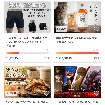
岡山県
「尻ずれ」と「ムレ」を防止するパ
創業100年を超える酒造会社のお酒
ンツ、食い込んでフィットする
で猫を助けたい
『w.r.b』
31%
277%
31,220JPY
53日
2,777,688JPY
23日
新潟県
“いつものおやつ”が、もしもの時に
「ガメラ」シリーズを未来へ！ ガメ