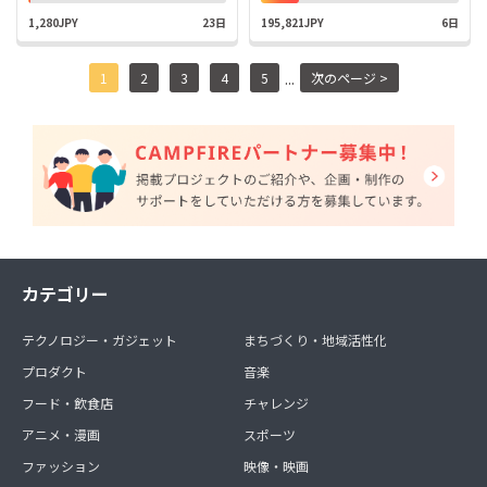
1,280JPY
23日
195,821JPY
6日
...
1
2
3
4
5
次のページ >
カテゴリー
テクノロジー・ガジェット
まちづくり・地域活性化
プロダクト
音楽
フード・飲食店
チャレンジ
アニメ・漫画
スポーツ
ファッション
映像・映画