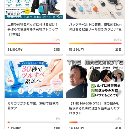
東京都
上着や荷物をバッグに付けるだけ！
バッグやベルトに装着。鍵を約33cm
手ぶらで快適マルチ荷物ストラップ
伸ばせる軽量リール付きカラビナ4色
【3本組】
109%
106%
54,800JPY
23日
53,180JPY
23日
ガサガサかかと卒業。30秒で簡単角
【THE MAGONOTE】 僕の悩みを
質ケア
解決するために理想を詰め込んだプ
ロダクト
4%
16%
4,234JPY
23日
16,980JPY
61日