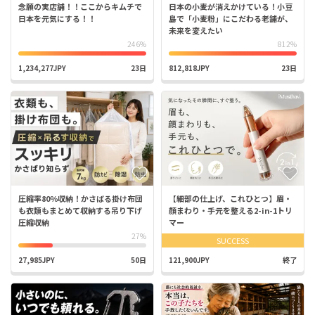
念願の実店舗！！ここからキムチで
日本の小麦が消えかけている！小豆
日本を元気にする！！
島で「小麦粉」にこだわる老舗が、
未来を変えたい
246%
812%
1,234,277JPY
23日
812,818JPY
23日
圧縮率80％収納！かさばる掛け布団
【細部の仕上げ、これひとつ】眉・
も衣類もまとめて収納する吊り下げ
顔まわり・手元を整える2-in-1トリ
圧縮収納
マー
27%
SUCCESS
27,985JPY
50日
121,900JPY
終了