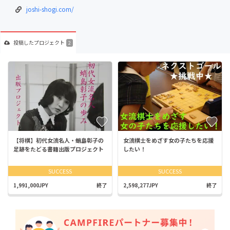
joshi-shogi.com/
投稿した
プロジェクト
2
【将棋】初代女流名人・蛸島彰子の
女流棋士をめざす女の子たちを応援
足跡をたどる書籍出版プロジェクト
したい！
SUCCESS
SUCCESS
1,991,000JPY
終了
2,598,277JPY
終了