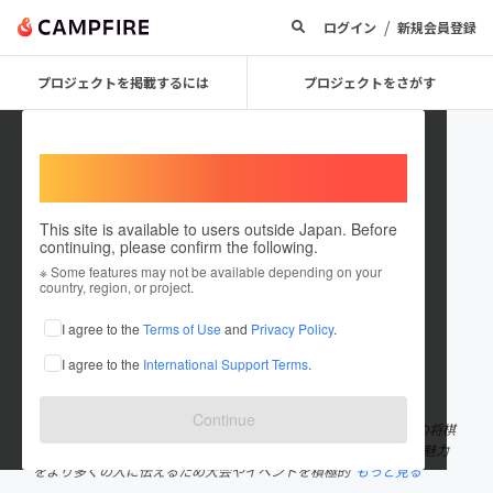
/
ログイン
新規会員登録
プロジェクトを掲載するには
プロジェクトをさがす
Welcome,
International users
This site is available to users outside Japan. Before
continuing, please confirm the following.
日本女子プロ将棋協会（LPSA）
※ Some features may not be available depending on your
country, region, or project.
プロジェクトオーナー
I agree to the
Terms of Use
and
Privacy Policy
.
これまでに4回支援して2件のプロジェクトを投稿しています
I agree to the
International Support Terms
.
在住国：日本
現在地：未設定
出身国：日本
出身地：未設定
Continue
日本女子プロ将棋協会は、女流棋界の発展と女性や子どもたちへの将棋
普及を目指して2007年に設立された女流棋士の団体です。 将棋の魅力
をより多くの人に伝えるため大会やイベントを積極的
もっと見る