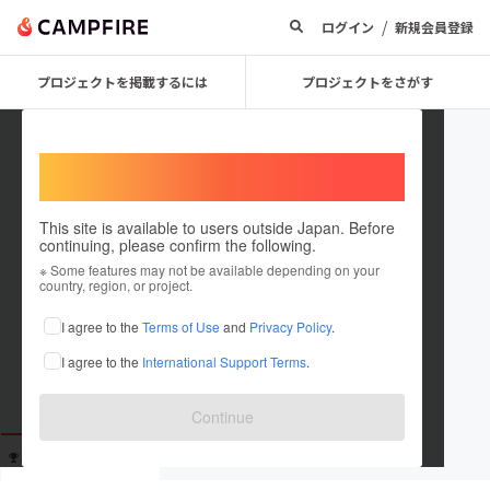
/
ログイン
新規会員登録
プロジェクトを掲載するには
プロジェクトをさがす
Welcome,
International users
This site is available to users outside Japan. Before
continuing, please confirm the following.
guest69f9e3dad3
※ Some features may not be available depending on your
country, region, or project.
これまでに1回支援しています
I agree to the
Terms of Use
and
Privacy Policy
.
在住国：未設定
I agree to the
International Support Terms
.
出身国：未設定
Continue
支援した
プロジェクト
投稿した
プロジェクト
1
0