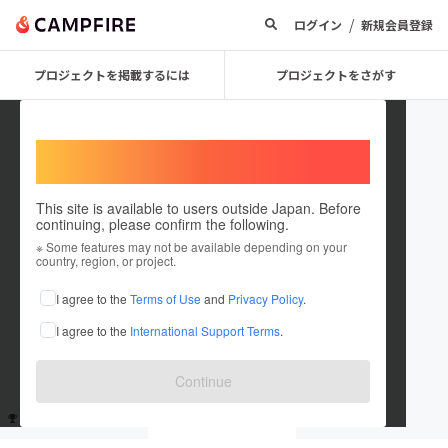
/
ログイン
新規会員登録
プロジェクトを掲載するには
プロジェクトをさがす
Welcome,
International users
This site is available to users outside Japan. Before
continuing, please confirm the following.
guest7763f5a83b24
※ Some features may not be available depending on your
country, region, or project.
これまでに2回支援しています
I agree to the
Terms of Use
and
Privacy Policy
.
在住国：未設定
I agree to the
International Support Terms
.
出身国：未設定
Continue
支援した
プロジェクト
投稿した
プロジェクト
2
0