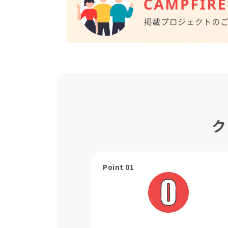
ク
Point 01