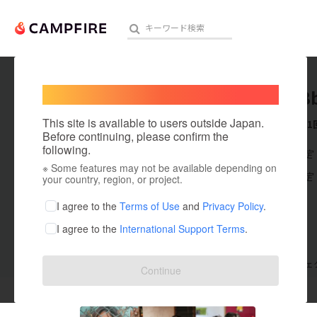
Welcome,
International users
guest78
人気のプロジェクト
注目のリ
This site is available to users outside Japan.
これまでに1
Before continuing, please confirm the
following.
在住国：未設定
※ Some features may not be available depending on
アート・写真
出身国：未設定
your country, region, or project.
テクノロジー・ガジェット
I agree to the
Terms of Use
and
Privacy Policy
.
I agree to the
International Support Terms
.
映像・映画
ビジネス・起業
支援した
プロジェクト
1
投稿した
プロジェ
Continue
まちづくり・地域活性化