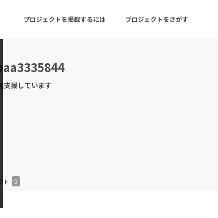
プロジェクトを掲載するには
プロジェクトをさがす
baa3335844
ターン
注目の新着プロジェクト
募集終了が近いプロ
回支援しています
音楽
舞台・パフォーマンス
ゲーム・サービス開発
フード・飲食店
書籍・雑誌出版
アニメ・漫画
チャレンジ
ビューティー・ヘルス
クト
0