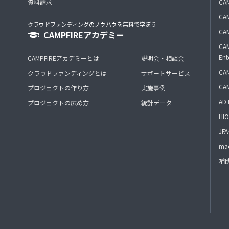
資料請求
CA
CAM
クラウドファンディングのノウハウを無料で学ぼう
CAM
CAMPFIREアカデミー
CAM
Ent
CAMPFIREアカデミーとは
説明会・相談会
CAM
クラウドファンディングとは
サポートサービス
CA
プロジェクトの作り方
実施事例
AD 
プロジェクトの広め方
統計データ
HIO
J
mac
補