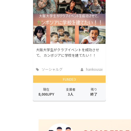
大阪大学生がクラブイベントを成功させ
て、 カンボジアに学校を建てたい！！
ソーシャルグ
hankousai
ッド
FUNDED
現在
支援者
残り
8,000JPY
3人
終了