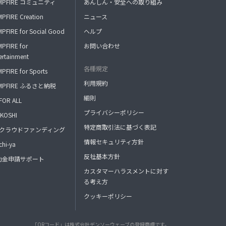
MPFIRE コミュニティ
あんしん・安全への取り組み
PFIRE Creation
ニュース
PFIRE for Social Good
ヘルプ
PFIRE for
お問い合わせ
ertainment
各種規定
PFIRE for Sports
利用規約
MPFIRE ふるさと納税
細則
FOR ALL
プライバシーポリシー
KOSHI
特定商取引法に基づく表記
FAクラウドファンディング
情報セキュリティ方針
hi-ya
反社基本方針
助金申請サポート
カスタマーハラスメントに対す
る考え方
クッキーポリシー
「QRコード」は株式会社デンソーウェーブの登録商標です。