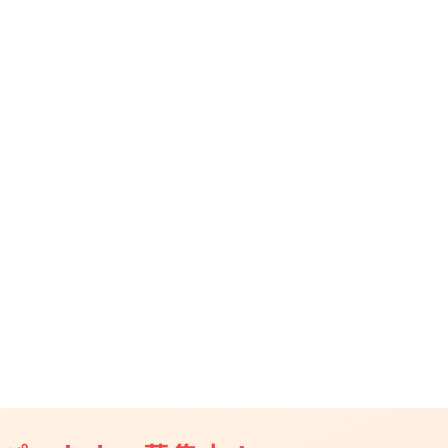
CAMPFIRE for Social Good
CAMPFIRE Creation
CAMPFIREふるさと納税
machi-ya
コミュニティ