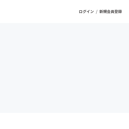
/
ログイン
新規会員登録
ジェクト
もうすぐ公開されます
プロダクト
ファッション
スポーツ
ケア
ソーシャルグッド