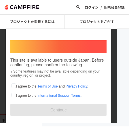
/
ログイン
新規会員登録
プロジェクトを掲載するには
プロジェクトをさがす
Welcome,
International users
This site is available to users outside Japan. Before
continuing, please confirm the following.
guestc627382bf9f4
※ Some features may not be available depending on your
country, region, or project.
これまでに1回支援しています
I agree to the
Terms of Use
and
Privacy Policy
.
在住国：未設定
I agree to the
International Support Terms
.
出身国：未設定
Continue
支援した
プロジェクト
投稿した
プロジェクト
1
0