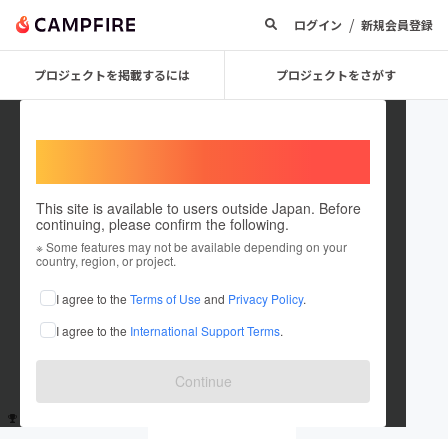
/
ログイン
新規会員登録
プロジェクトを掲載するには
プロジェクトをさがす
Welcome,
International users
This site is available to users outside Japan. Before
continuing, please confirm the following.
guestc627382bf9f4
※ Some features may not be available depending on your
country, region, or project.
これまでに1回支援しています
I agree to the
Terms of Use
and
Privacy Policy
.
在住国：未設定
I agree to the
International Support Terms
.
出身国：未設定
Continue
支援した
プロジェクト
投稿した
プロジェクト
1
0