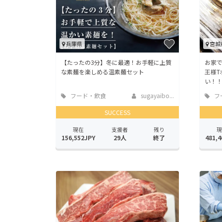
兵庫県
宮城
【たったの3分】冬に最適！お手軽に上質
お家
な素麺を楽しめる温素麺セット
王様T
い！
フード・飲食
sugayaibo...
フ
店
店
SUCCESS
現在
支援者
残り
現
156,552JPY
29人
終了
481,4