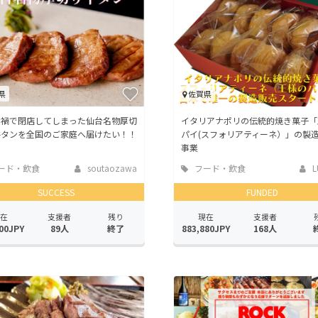
CAMPFIRE for Social Good
CAMPFIRE Creation
CAMPFIREふるさと納税
machi-ya
コミュニティ
県
佐賀県
ナ禍で閉店してしまった仙台名物厚切
イタリアナポリの伝統的焼き菓子「
牛タンを全国のご家庭へ届けたい！！
パイ(スフォリアティーネ）」の製
事業
ード・飲食
soutaozawa
フード・飲食
L
店
SUCCESS
FUNDED
在
支援者
残り
現在
支援者
00JPY
89人
終了
883,880JPY
168人