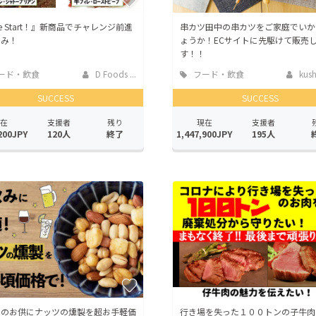
tle Start！』新商品でチャレンジ前進
串カツ田中の串カツをご家庭でいか
のみ！
ょうか！ECサイトに先駆けて販売
す！！
ード・飲食
D Foods ...
フード・飲食
kushi
店
SUCCESS
SUCCESS
在
支援者
残り
現在
支援者
200JPY
120人
終了
1,447,900JPY
195人
みのお供にナッツの燻製を超お手軽価
行き場を失った１００トンの子牛肉