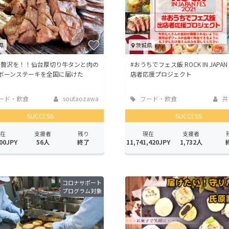
県
茨城県
で贅沢を！！仙台厚切り牛タンと肉の
#おうちでフェス飯 ROCK IN JAPAN 
ボーンステーキを全国に届けた
店者応援プロジェクト
！
ード・飲食
soutaozawa
フード・飲食
井
店
SUCCESS
SUCCESS
在
支援者
残り
現在
支援者
00JPY
56人
終了
11,741,420JPY
1,732人
コロナサポート
プログラム対象