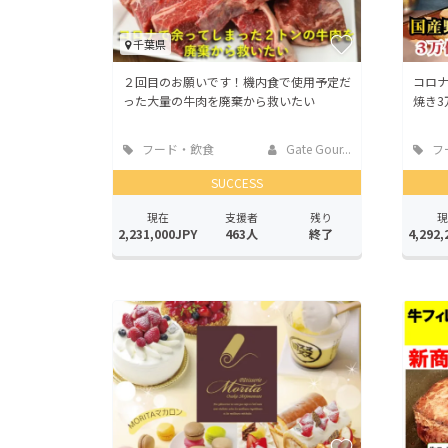
千葉県
２回目のお願いです！機内食で使用予定だ
コロ
った大量の牛肉を廃棄から救いたい
焼き
フード・飲食
Gate Gour...
フ
店
店
SUCCESS
現在
支援者
残り
現
2,231,000JPY
463人
終了
4,292,