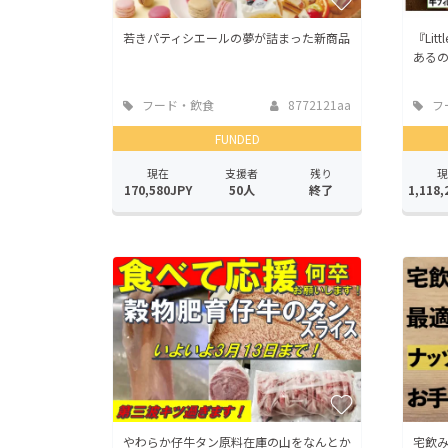
若きパティシエールの夢が詰まった新商品
『Lit
ある
フード・飲食
8772121aa
フ
店
店
FUNDED
現在
支援者
残り
現
170,580JPY
50人
終了
1,118,
やわらか仔牛タン原料在庫の山をなんとか
宅飲