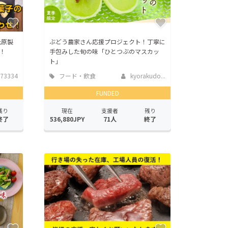
氏原製
ぶどう農家さん応援プロジェクト！丁寧に
！
手包みした旬の味「ひとつぶのマスカッ
ト」
73334
フード・飲食
kyorakudo...
店
FUNDED
残り
現在
支援者
残り
終了
536,880JPY
71人
終了