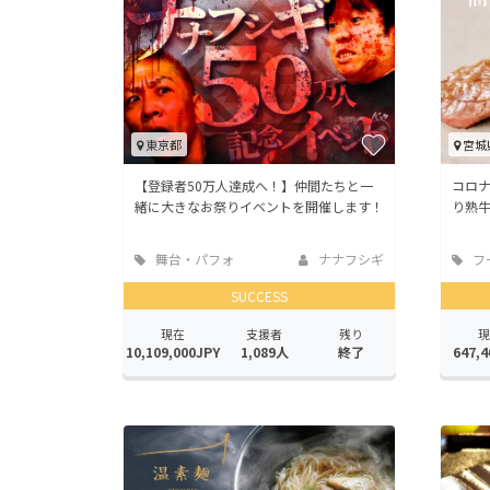
東京都
宮城
【登録者50万人達成へ！】仲間たちと一
コロ
緒に大きなお祭りイベントを開催します！
り熟
舞台・パフォ
ナナフシギ
フ
ーマンス
店
SUCCESS
現在
支援者
残り
現
10,109,000JPY
1,089人
終了
647,4