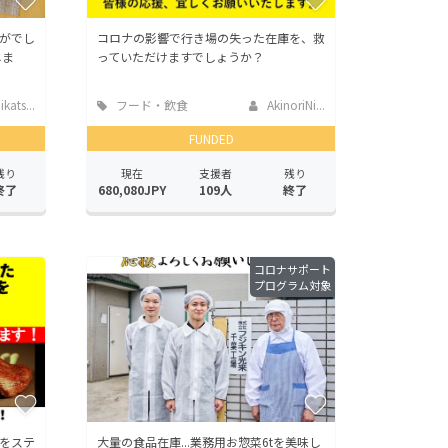
がでし
コロナの影響で行き場の失った在庫を、救
しま
っていただけますでしょうか？
kats...
フード・飲食
AkinoriNi...
店
FUNDED
残り
現在
支援者
残り
終了
680,080JPY
109人
終了
コロナサポート
プログラム対象
をステ
大量の食品在庫...業務用お惣菜6tを美味し