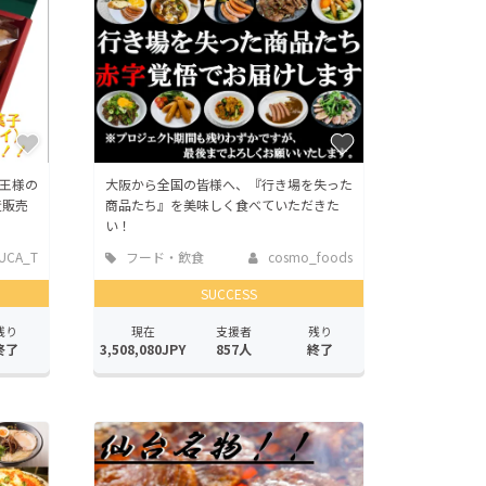
王様の
大阪から全国の皆様へ、『行き場を失った
造販売
商品たち』を美味しく食べていただきた
い！
UCA_T
フード・飲食
cosmo_foods
店
SUCCESS
残り
現在
支援者
残り
終了
3,508,080JPY
857人
終了