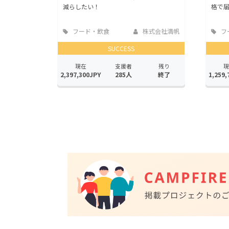
減らしたい！
格で
フード・飲食
株式会社満帆
フ
店
店
SUCCESS
現在
支援者
残り
現
2,397,300JPY
285人
終了
1,259,