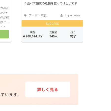
く食べて破棄の危機を救ってほしいです
力頂き
ロジェ
フード・飲食
Fujikinkorai
引き続
店
得セー
SUCCESS
す！
現在
支援者
残り
4,708,024JPY
949人
終了