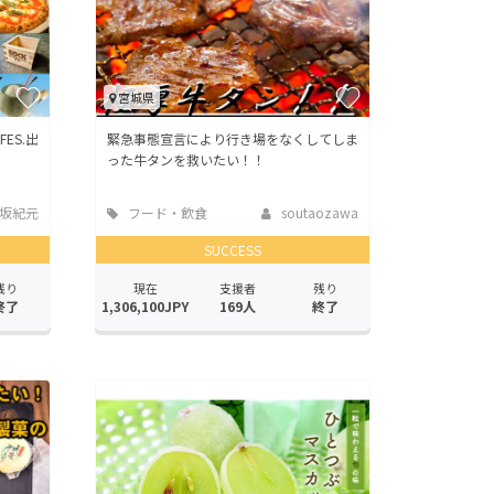
宮城県
FES.出
緊急事態宣言により行き場をなくしてしま
った牛タンを救いたい！！
坂紀元
フード・飲食
soutaozawa
店
SUCCESS
残り
現在
支援者
残り
終了
1,306,100JPY
169人
終了