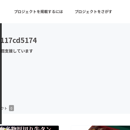
プロジェクトを掲載するには
プロジェクトをさがす
0117cd5174
ターン
注目の新着プロジェクト
募集終了が近いプロ
3回支援しています
音楽
舞台・パフォーマンス
ゲーム・サービス開発
フード・飲食店
書籍・雑誌出版
アニメ・漫画
チャレンジ
ビューティー・ヘルス
ェクト
0