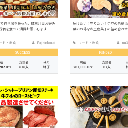
ナで行き場を失った、豚玉月見お好み
届けたい！守りたい！伊豆の老舗 
3万個を食べて消費お願いします
菓のお得なお土産菓子の詰め合わせ
ード・飲食
Fujikinkorai
フード・飲食
nu3
店
SUCCESS
FUNDED
在
支援者
残り
現在
支援者
202JPY
818人
終了
261,000JPY
67人