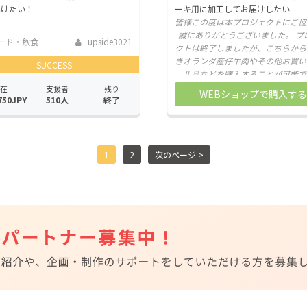
届けたい！
ーキ用に加工してお届けしたい
皆様この度は本プロジェクトにご協
誠にありがとうございました。 プ
ード・飲食
upside3021
クトは終了しましたが、こちらから
きオランダ産仔牛肉やその他お買い
SUCCESS
ル品などを購入することが可能で
在
支援者
残り
WEBショップで購入する
750JPY
510人
終了
1
2
次のページ >