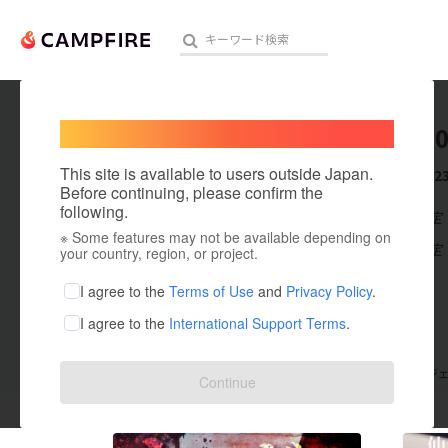
Welcome,
International users
guestf3
人気のプロジェクト
注目のリ
This site is available to users outside Japan.
これまでに2
Before continuing, please confirm the
following.
在住国：未設定
※ Some features may not be available depending on
アート・写真
出身国：未設定
your country, region, or project.
テクノロジー・ガジェット
I agree to the
Terms of Use
and
Privacy Policy
.
I agree to the
International Support Terms
.
映像・映画
ビジネス・起業
支援した
プロジェクト
23
投稿した
プロジ
Continue
まちづくり・地域活性化