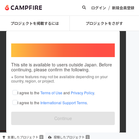
/
ログイン
新規会員登録
プロジェクトを掲載するには
プロジェクトをさがす
Welcome,
International users
This site is available to users outside Japan. Before
continuing, please confirm the following.
gypsophla1234
※ Some features may not be available depending on your
country, region, or project.
プロジェクトオーナー
I agree to the
Terms of Use
and
Privacy Policy
.
これまでに1件のプロジェクトを投稿しています
I agree to the
International Support Terms
.
在住国：未設定
出身国：未設定
Continue
支援した
プロジェクト
投稿した
プロジェクト
0
1