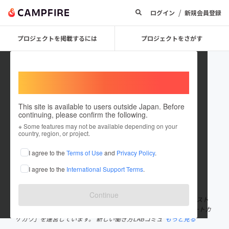
/
ログイン
新規会員登録
プロジェクトを掲載するには
プロジェクトをさがす
Welcome,
International users
This site is available to users outside Japan. Before
continuing, please confirm the following.
hamaland
※ Some features may not be available depending on your
country, region, or project.
プロジェクトオーナー
I agree to the
Terms of Use
and
Privacy Policy
.
これまでに49回支援して1件のプロジェクトを投稿しています
I agree to the
International Support Terms
.
在住国：日本
現在地：静岡県
出身国：日本
出身地：静岡県
Continue
静岡県掛川市で半農半Xのライフスタイルを実践しつつ、古民家ゲスト
ハウス「どこにもない家」と共創型コミュニティレジデンス「ポートカ
ケガワ」を運営しています。 新しい働き方LABコミュ
もっと見る