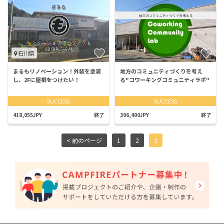
石川県
まるもリノベーション！外装を塗装
地方のコミュニティづくりを考え
し、2Fに屋根をつけたい！
る"コワーキングコミュニティラボ"
SUCCESS
SUCCESS
418,055JPY
終了
306,400JPY
終了
< 前のページ
1
2
3