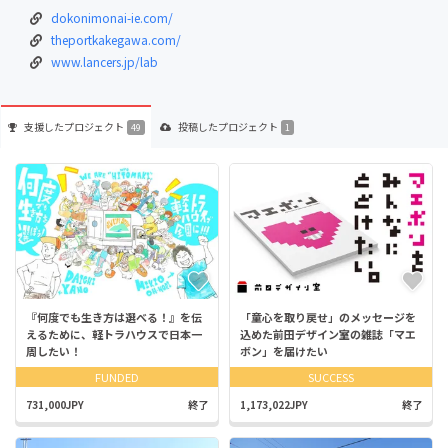
dokonimonai-ie.com/
theportkakegawa.com/
www.lancers.jp/lab
支援した
プロジェクト
投稿した
プロジェクト
49
1
『何度でも生き方は選べる！』を伝
「童心を取り戻せ」のメッセージを
えるために、軽トラハウスで日本一
込めた前田デザイン室の雑誌「マエ
周したい！
ボン」を届けたい
FUNDED
SUCCESS
731,000JPY
終了
1,173,022JPY
終了