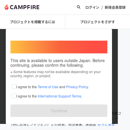
/
ログイン
新規会員登録
プロジェクトを掲載するには
プロジェクトをさがす
Welcome,
International users
This site is available to users outside Japan. Before
continuing, please confirm the following.
hanamaru_taiwan
※ Some features may not be available depending on your
country, region, or project.
プロジェクトオーナー
I agree to the
Terms of Use
and
Privacy Policy
.
これまでに2件のプロジェクトを投稿しています
I agree to the
International Support Terms
.
在住国：日本
現在地：東京都
出身国：日本
出身地：東京都
Continue
株式会社はなまるエンタテイメントの安藤です。 弊社は飲食業・飲食コ
ンサルタント業をメインの生業としております。 私はその他にアジア
（特に台湾とフィリピン）との貿易、物流事業、美容品
もっと見る