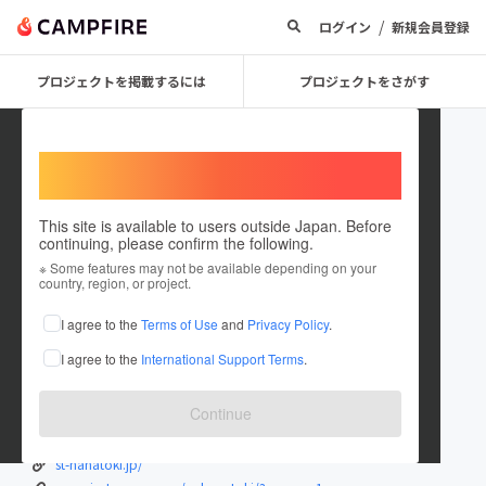
/
ログイン
新規会員登録
プロジェクトを掲載するには
プロジェクトをさがす
Welcome,
International users
This site is available to users outside Japan. Before
continuing, please confirm the following.
hanatokidoki
※ Some features may not be available depending on your
country, region, or project.
プロジェクトオーナー
I agree to the
Terms of Use
and
Privacy Policy
.
これまでに4回支援して1件のプロジェクトを投稿しています
I agree to the
International Support Terms
.
在住国：日本
現在地：兵庫県
出身国：日本
出身地：兵庫県
Continue
1976年神戸市生まれ
st-hanatoki.jp/