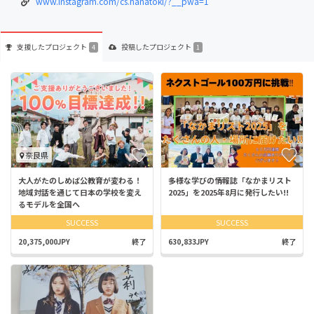
www.instagram.com/cs.hanatoki/?__pwa=1
支援した
プロジェクト
投稿した
プロジェクト
4
1
奈良県
大人がたのしめば公教育が変わる！
多様な学びの情報誌「なかまリスト
地域対話を通じて日本の学校を変え
2025」を2025年8月に発行したい!!
るモデルを全国へ
SUCCESS
SUCCESS
20,375,000JPY
終了
630,833JPY
終了