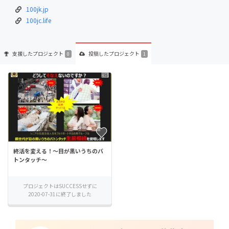
100jk.jp
100jc.life
支援した
プロジェクト
投稿した
プロジェクト
0
1
終活を変える！～目が黒いうちのバ
トンタッチ～
プロジェクトはSUCCESSせずに
2020-07-31に終了しました