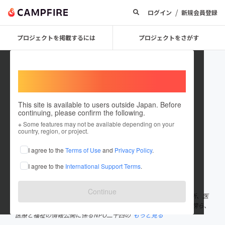
/
ログイン
新規会員登録
プロジェクトを掲載するには
プロジェクトをさがす
Welcome,
International users
This site is available to users outside Japan. Before
continuing, please confirm the following.
happy100concierge
※ Some features may not be available depending on your
country, region, or project.
プロジェクトオーナー
I agree to the
Terms of Use
and
Privacy Policy
.
これまでに1件のプロジェクトを投稿しています
I agree to the
International Support Terms
.
在住国：日本
現在地：神奈川県
出身国：未設定
Continue
1961年、東京都出身。慶大卒後、日本IBM、NTTデータ経営研究所、医
療タイムス社、複数の病医院を経て現職。2006年には病院勤務の傍ら、
医療と福祉の情報公開に係るNPO二十四の
もっと見る