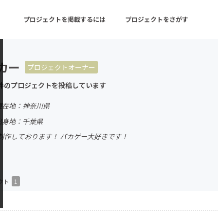
プロジェクトを掲載するには
プロジェクトをさがす
カー
プロジェクトオーナー
ターン
注目の新着プロジェクト
募集終了が近いプロ
件のプロジェクトを投稿しています
現在地：神奈川県
音楽
舞台・パフォーマンス
出身地：千葉県
を制作しております！ バカゲー大好きです！
ゲーム・サービス開発
フード・飲食店
書籍・雑誌出版
アニメ・漫画
チャレンジ
ビューティー・ヘルス
クト
1