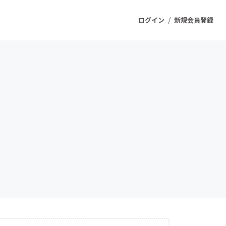
/
ログイン
新規会員登録
ジェクト
もうすぐ公開されます
プロダクト
ファッション
スポーツ
ケア
ソーシャルグッド