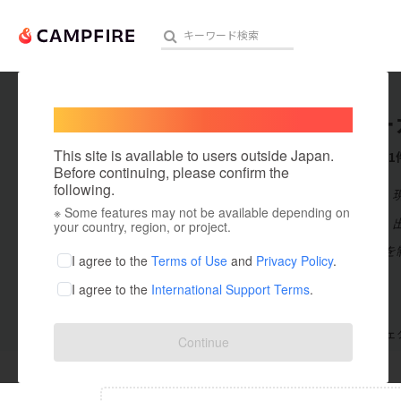
Welcome,
International users
RPGメー
人気のプロジェクト
注目のリ
This site is available to users outside Japan.
これまでに1
Before continuing, please confirm the
following.
在住国：日本
※ Some features may not be available depending on
アート・写真
出身国：日本
your country, region, or project.
バカゲーRPG
テクノロジー・ガジェット
I agree to the
Terms of Use
and
Privacy Policy
.
I agree to the
International Support Terms
.
映像・映画
ビジネス・起業
支援した
プロジェクト
0
投稿した
プロジェ
Continue
まちづくり・地域活性化