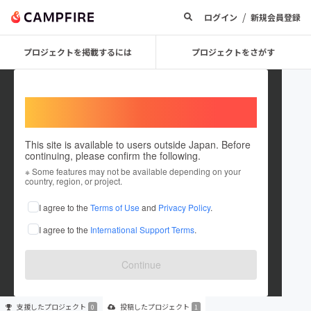
/
ログイン
新規会員登録
プロジェクトを掲載するには
プロジェクトをさがす
Welcome,
International users
This site is available to users outside Japan. Before
continuing, please confirm the following.
haumaritime
※ Some features may not be available depending on your
country, region, or project.
プロジェクトオーナー
I agree to the
Terms of Use
and
Privacy Policy
.
これまでに1件のプロジェクトを投稿しています
I agree to the
International Support Terms
.
在住国：日本
現在地：神奈川県
出身国：日本
出身地：山口県
Continue
支援した
プロジェクト
投稿した
プロジェクト
0
1