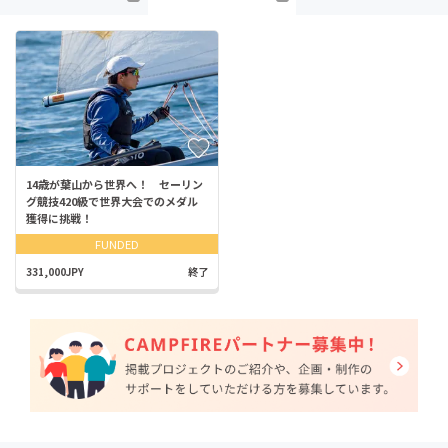
14歳が葉山から世界へ！ セーリン
グ競技420級で世界大会でのメダル
獲得に挑戦！
FUNDED
331,000JPY
終了