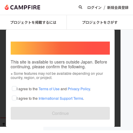
/
ログイン
新規会員登録
プロジェクトを掲載するには
プロジェクトをさがす
Welcome,
International users
This site is available to users outside Japan. Before
continuing, please confirm the following.
hawki
※ Some features may not be available depending on your
country, region, or project.
これまでに2回支援しています
I agree to the
Terms of Use
and
Privacy Policy
.
在住国：未設定
I agree to the
International Support Terms
.
出身国：未設定
Continue
支援した
プロジェクト
投稿した
プロジェクト
2
0