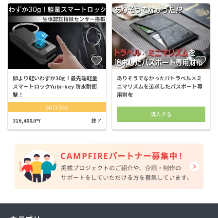
卵より軽いわずか30g！最先端軽量
ありそうでなかった!?トラベル×ミ
スマートロックYubi-key 防水耐衝
ニマリズムを追求したパスポート専
撃！
用財布
SUCCESS
購入する
316,400JPY
終了