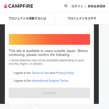
/
ログイン
新規会員登録
プロジェクトを掲載するには
プロジェクトをさがす
Welcome,
International users
This site is available to users outside Japan. Before
continuing, please confirm the following.
hazama_enasan
※ Some features may not be available depending on your
country, region, or project.
プロジェクトオーナー
I agree to the
Terms of Use
and
Privacy Policy
.
これまでに2件のプロジェクトを投稿しています
I agree to the
International Support Terms
.
在住国：日本
現在地：岐阜県
出身国：日本
出身地：未設定
Continue
enasan.jp/
enasan.shop-pro.jp/