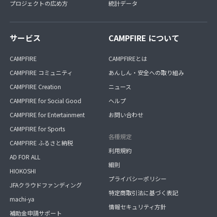
プロジェクトの広め方
統計データ
サービス
CAMPFIRE について
CAMPFIRE
CAMPFIREとは
CAMPFIRE コミュニティ
あんしん・安全への取り組み
CAMPFIRE Creation
ニュース
CAMPFIRE for Social Good
ヘルプ
CAMPFIRE for Entertainment
お問い合わせ
CAMPFIRE for Sports
各種規定
CAMPFIRE ふるさと納税
利用規約
AD FOR ALL
細則
HIOKOSHI
プライバシーポリシー
JFAクラウドファンディング
特定商取引法に基づく表記
machi-ya
情報セキュリティ方針
補助金申請サポート