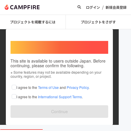
/
ログイン
新規会員登録
プロジェクトを掲載するには
プロジェクトをさがす
Welcome,
International users
This site is available to users outside Japan. Before
continuing, please confirm the following.
hazukashi_rabbit
※ Some features may not be available depending on your
country, region, or project.
プロジェクトオーナー
I agree to the
Terms of Use
and
Privacy Policy
.
これまでに1件のプロジェクトを投稿しています
I agree to the
International Support Terms
.
在住国：日本
現在地：京都府
出身国：日本
出身地：京都府
Continue
www.instagram.com/hazukashi_rabbit?ig...