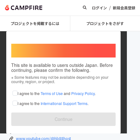
/
ログイン
新規会員登録
プロジェクトを掲載するには
プロジェクトをさがす
Welcome,
International users
This site is available to users outside Japan. Before
continuing, please confirm the following.
hb88host
※ Some features may not be available depending on your
country, region, or project.
在住国：日本
現在地：未設定
I agree to the
Terms of Use
and
Privacy Policy
.
出身国：日本
出身地：未設定
I agree to the
International Support Terms
.
HB88 ✅ TRANG CHỦ HB88.COM CHÍNH THỨC 2024
hb88.host/
Continue
www.facebook.com/hb88host/
twitter.com/hb88host
www.youtube.com/@hb88host