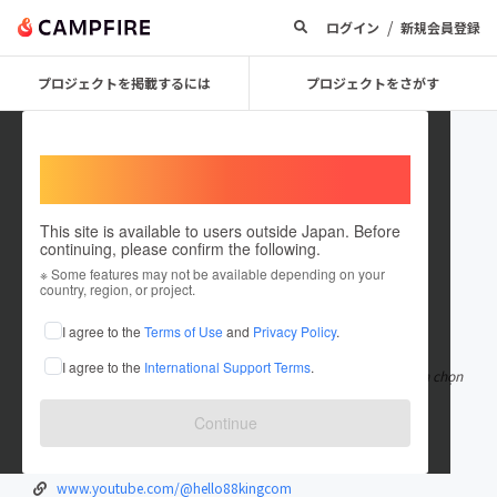
/
ログイン
新規会員登録
プロジェクトを掲載するには
プロジェクトをさがす
Welcome,
International users
This site is available to users outside Japan. Before
continuing, please confirm the following.
hello88kingcom
※ Some features may not be available depending on your
country, region, or project.
在住国：日本
現在地：未設定
I agree to the
Terms of Use
and
Privacy Policy
.
出身国：日本
出身地：未設定
I agree to the
International Support Terms
.
Hello88 là nhà cái trực tuyến hàng đầu được nhiều người chơi tin chọn
nhờ nền tảng công ng
もっと見る
Continue
hello88king.com
twitter.com/hello88kingcom
www.youtube.com/@hello88kingcom