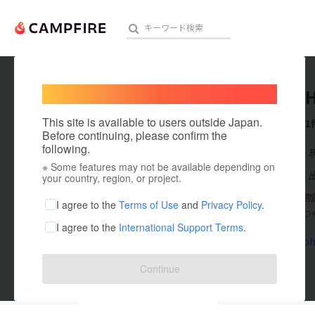
Welcome,
International users
Hello
人気のプロジェクト
注目のリ
This site is available to users outside Japan.
これまでに1
Before continuing, please confirm the
following.
在住国：日本
※ Some features may not be available depending on
アート・写真
出身国：日本
your country, region, or project.
私たちは、動物
テクノロジー・ガジェット
I agree to the
Terms of Use
and
Privacy Policy
.
しています🍎
I agree to the
International Support Terms
.
映像・映画
app.hellooh
ビジネス・起業
Continue
まちづくり・地域活性化
投稿した
プロジェクト
1