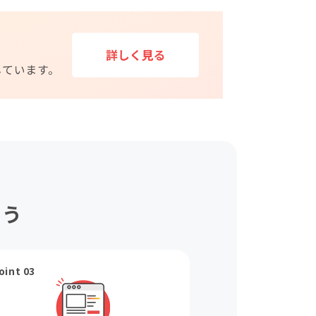
ょう
oint 03