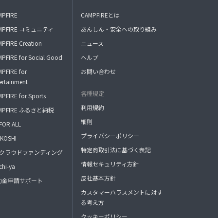
MPFIRE
CAMPFIREとは
MPFIRE コミュニティ
あんしん・安全への取り組み
PFIRE Creation
ニュース
PFIRE for Social Good
ヘルプ
PFIRE for
お問い合わせ
ertainment
各種規定
PFIRE for Sports
利用規約
MPFIRE ふるさと納税
細則
FOR ALL
プライバシーポリシー
KOSHI
特定商取引法に基づく表記
FAクラウドファンディング
情報セキュリティ方針
hi-ya
反社基本方針
助金申請サポート
カスタマーハラスメントに対す
る考え方
クッキーポリシー