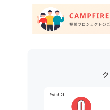
ク
Point 01