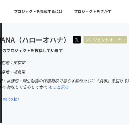
プロジェクトを掲載するには
プロジェクトをさがす
!OHANA（ハローオハナ）
プロジェクトオーナー
ターン
注目の新着プロジェクト
募集終了が近いプロ
件のプロジェクトを投稿しています
現在地：東京都
音楽
舞台・パフォーマンス
出身地：福島県
園・水族館・野生動物の保護施設で暮らす動物たちに「食事」を届ける応援サ
ゲーム・サービス開発
フード・飲食店
🐟✨美味しく安心して食べ
もっと見る
書籍・雑誌出版
アニメ・漫画
ana.co.jp/
チャレンジ
ビューティー・ヘルス