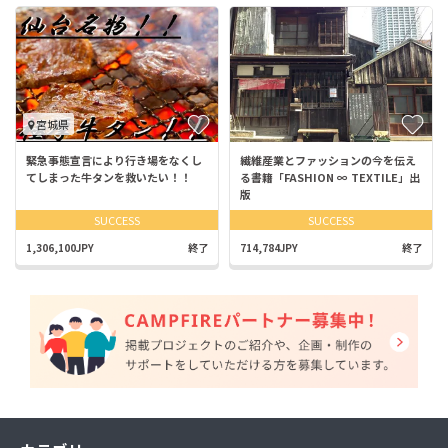
宮城県
緊急事態宣言により行き場をなくし
繊維産業とファッションの今を伝え
てしまった牛タンを救いたい！！
る書籍「FASHION ∞ TEXTILE」出
版
SUCCESS
SUCCESS
1,306,100JPY
終了
714,784JPY
終了