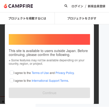
/
ログイン
新規会員登録
プロジェクトを掲載するには
プロジェクトをさがす
Welcome,
International users
This site is available to users outside Japan. Before
continuing, please confirm the following.
heso_sumi
※ Some features may not be available depending on your
country, region, or project.
これまでに2回支援しています
I agree to the
Terms of Use
and
Privacy Policy
.
在住国：日本
現在地：未設定
I agree to the
International Support Terms
.
出身国：日本
出身地：未設定
Continue
支援した
プロジェクト
投稿した
プロジェクト
2
0