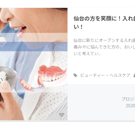
CAMPFIRE for Social Good
CAMPFIRE Creation
仙台の方を笑顔に！入れ
CAMPFIREふるさと納税
machi-ya
コミュニティ
い！
仙台に新たにオープンする入れ
痛みやに悩んできた方の、おい
いと考えてい...
ビューティー・ヘルスケア
プロジ
202