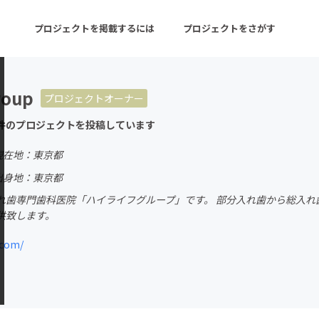
プロジェクトを掲載するには
プロジェクトをさがす
roup
プロジェクトオーナー
ターン
注目の新着プロジェクト
募集終了が近いプロ
件のプロジェクトを投稿しています
現在地：東京都
音楽
舞台・パフォーマンス
出身地：東京都
れ歯専門歯科医院「ハイライフグループ」です。 部分入れ歯から総入れ
ゲーム・サービス開発
フード・飲食店
供致します。
書籍・雑誌出版
アニメ・漫画
.com/
チャレンジ
ビューティー・ヘルス