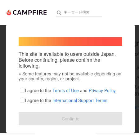
Welcome,
International users
hilife_g
人気のプロジェクト
注目のリ
This site is available to users outside Japan.
これまでに1
Before continuing, please confirm the
following.
在住国：日本
※ Some features may not be available depending on
アート・写真
出身国：日本
your country, region, or project.
国内最大級の入
テクノロジー・ガジェット
I agree to the
Terms of Use
and
Privacy Policy
.
入れ歯治療を提
I agree to the
International Support Terms
.
映像・映画
hilife-group
ビジネス・起業
Continue
まちづくり・地域活性化
投稿した
プロジェクト
1