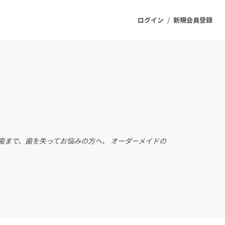
/
ログイン
新規会員登録
ジェクト
もうすぐ公開されます
プロダクト
歯まで、歯を失ってお悩みの方へ、 オーダーメイドの
ファッション
スポーツ
ケア
ソーシャルグッド