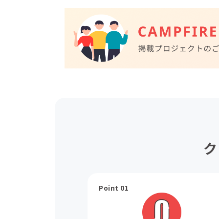
ク
Point 01