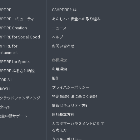
MPFIRE
CAMPFIREとは
MPFIRE コミュニティ
あんしん・安全への取り組み
PFIRE Creation
ニュース
PFIRE for Social Good
ヘルプ
PFIRE for
お問い合わせ
ertainment
各種規定
PFIRE for Sports
利用規約
MPFIRE ふるさと納税
細則
FOR ALL
プライバシーポリシー
KOSHI
特定商取引法に基づく表記
FAクラウドファンディング
情報セキュリティ方針
hi-ya
反社基本方針
助金申請サポート
カスタマーハラスメントに対す
る考え方
クッキーポリシー