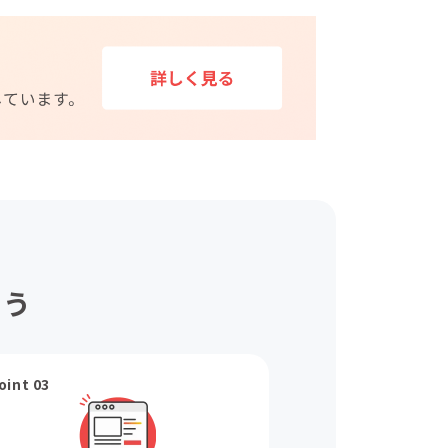
ょう
oint 03