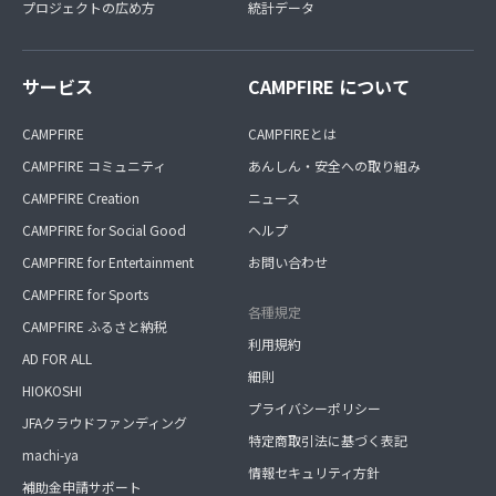
プロジェクトの広め方
統計データ
サービス
CAMPFIRE について
CAMPFIRE
CAMPFIREとは
CAMPFIRE コミュニティ
あんしん・安全への取り組み
CAMPFIRE Creation
ニュース
CAMPFIRE for Social Good
ヘルプ
CAMPFIRE for Entertainment
お問い合わせ
CAMPFIRE for Sports
各種規定
CAMPFIRE ふるさと納税
利用規約
AD FOR ALL
細則
HIOKOSHI
プライバシーポリシー
JFAクラウドファンディング
特定商取引法に基づく表記
machi-ya
情報セキュリティ方針
補助金申請サポート