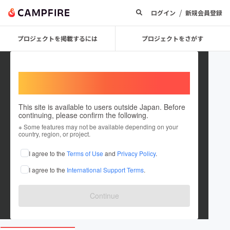
/
ログイン
新規会員登録
プロジェクトを掲載するには
プロジェクトをさがす
Welcome,
International users
This site is available to users outside Japan. Before
continuing, please confirm the following.
玉村
※ Some features may not be available depending on your
country, region, or project.
プロジェクトオーナー
I agree to the
Terms of Use
and
Privacy Policy
.
これまでに1件のプロジェクトを投稿しています
I agree to the
International Support Terms
.
在住国：日本
現在地：福井県
出身国：日本
出身地：未設定
Continue
www.instagram.com/hinode_redwings?igs...