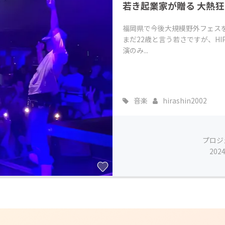
若き起業家が贈る 大熱狂H
福岡県で今後大規模野外フェス
まだ22歳と言う若さですが、H
演のみ...
音楽
hirashin2002
プロジ
202