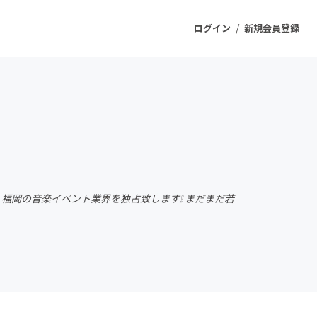
/
ログイン
新規会員登録
ジェクト
もうすぐ公開されます
プロダクト
 福岡の音楽イベント業界を独占致します❕ まだまだ若
ファッション
スポーツ
ケア
ソーシャルグッド