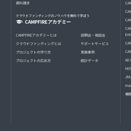
資料請求
CA
CAM
クラウドファンディングのノウハウを無料で学ぼう
CAM
CAMPFIREアカデミー
CAM
Ent
CAMPFIREアカデミーとは
説明会・相談会
CAM
クラウドファンディングとは
サポートサービス
CA
プロジェクトの作り方
実施事例
AD 
プロジェクトの広め方
統計データ
HIO
J
mac
補