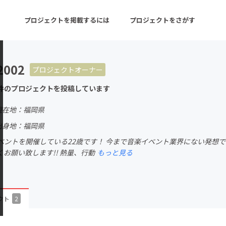
プロジェクトを掲載するには
プロジェクトをさがす
2002
プロジェクトオーナー
ターン
注目の新着プロジェクト
募集終了が近いプロ
件のプロジェクトを投稿しています
現在地：福岡県
音楽
舞台・パフォーマンス
出身地：福岡県
ベントを開催している22歳です！ 今まで音楽イベント業界にない発想で
ゲーム・サービス開発
フード・飲食店
お願い致します!! 熱量、行動
もっと見る
書籍・雑誌出版
アニメ・漫画
チャレンジ
ビューティー・ヘルス
クト
2