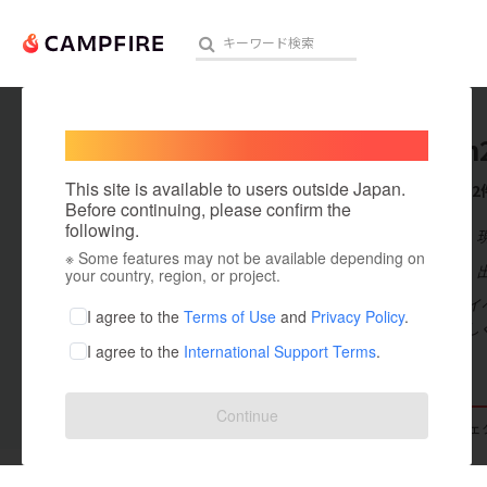
Welcome,
International users
hirashin
人気のプロジェクト
注目のリ
This site is available to users outside Japan.
これまでに2
Before continuing, please confirm the
following.
在住国：日本
※ Some features may not be available depending on
アート・写真
出身国：日本
your country, region, or project.
福岡県で音楽イ
テクノロジー・ガジェット
I agree to the
Terms of Use
and
Privacy Policy
.
いですがよろしく
I agree to the
International Support Terms
.
映像・映画
ビジネス・起業
Continue
支援した
プロジェクト
0
投稿した
プロジェ
まちづくり・地域活性化