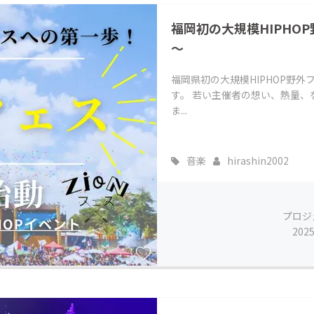
CAMPFIRE for Social Good
CAMPFIRE Creation
福岡初の大規模HIPHO
CAMPFIREふるさと納税
machi-ya
コミュニティ
～
福岡県初の大規模HIPHOP野
す。 若い主催者の想い、熱量、
ま...
音楽
hirashin2002
プロジ
202