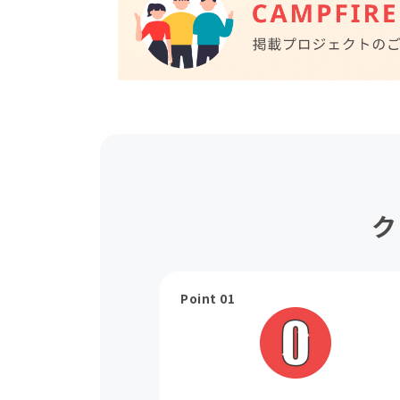
ク
Point 01