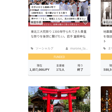
岩手県
石川
東北三大荒祭り 1300年守られてきた貴重
地震
な祭りを後世に繋げたい。岩手 室根神社
を復
ト
ソーシャルグ
murone_ta...
ま
ッド
地域
FUNDED
現在
支援者
残り
現
1,857,000JPY
171人
終了
580,5