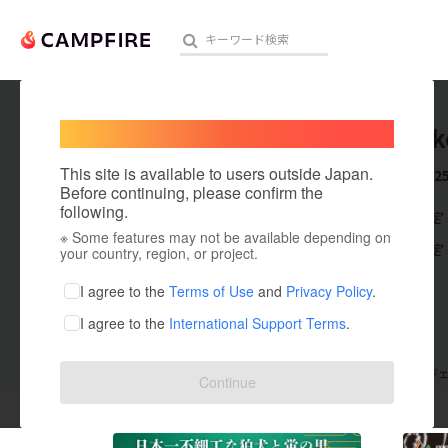
Welcome,
International users
hirihou
人気のプロジェクト
注目のリ
This site is available to users outside Japan.
これまでに2
Before continuing, please confirm the
following.
在住国：未設定
※ Some features may not be available depending on
アート・写真
出身国：未設定
your country, region, or project.
テクノロジー・ガジェット
I agree to the
Terms of Use
and
Privacy Policy
.
I agree to the
International Support Terms
.
映像・映画
ビジネス・起業
支援した
プロジェクト
25
投稿した
プロジ
Continue
まちづくり・地域活性化