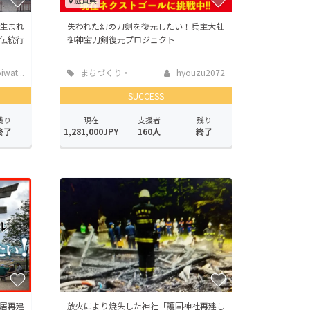
滋賀県
生まれ
失われた幻の刀剣を復元したい！兵主大社
伝統行
御神宝刀剣復元プロジェクト
wat...
まちづくり・
hyouzu2072
地域活性化
SUCCESS
残り
現在
支援者
残り
終了
1,281,000JPY
160人
終了
居再建
放火により焼失した神社「護国神社再建し