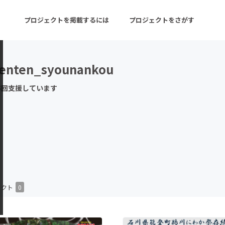
プロジェクトを掲載するには
プロジェクトをさがす
kenten_syounankou
ターン
注目の新着プロジェクト
募集終了が近いプロ
5回支援しています
音楽
舞台・パフォーマンス
ゲーム・サービス開発
フード・飲食店
書籍・雑誌出版
アニメ・漫画
チャレンジ
ビューティー・ヘルス
ェクト
0