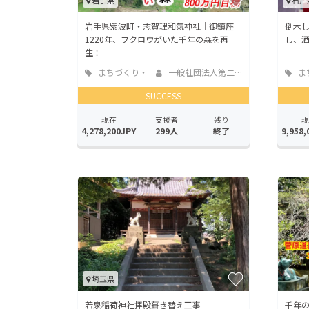
岩手県
石川
岩手県紫波町・志賀理和氣神社｜御鎮座
倒木し
1220年、フクロウがいた千年の森を再
し、
生！
まちづくり・
一般社団法人第二の...
ま
地域活性化
地域
SUCCESS
現在
支援者
残り
現
4,278,200JPY
299人
終了
9,958,
埼玉県
若泉稲荷神社拝殿葺き替え工事
千年