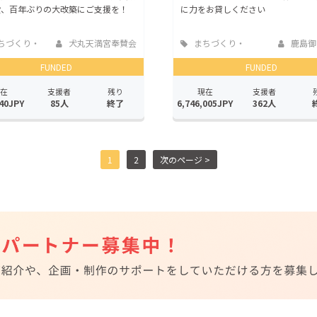
殿、百年ぶりの大改築にご支援を！
に力をお貸しください
ちづくり・
犬丸天満宮奉賛会
まちづくり・
鹿島御
活性化
地域活性化
FUNDED
FUNDED
在
支援者
残り
現在
支援者
40JPY
85人
終了
6,746,005JPY
362人
1
2
次のページ >