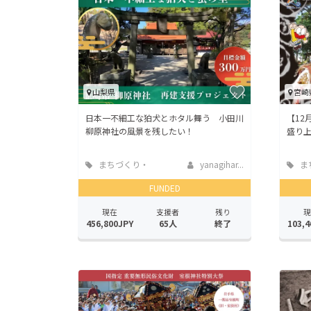
山梨県
宮崎
日本一不細工な狛犬とホタル舞う 小田川
【12
柳原神社の風景を残したい！
盛り
まちづくり・
yanagihar...
ま
地域活性化
地域
FUNDED
現在
支援者
残り
現
456,800JPY
65人
終了
103,4