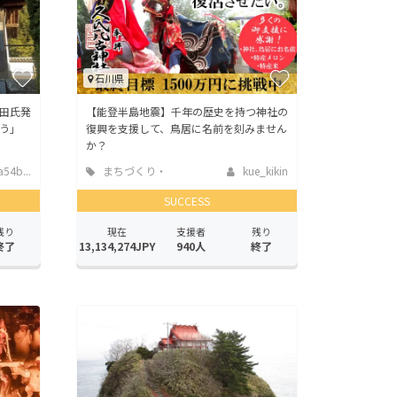
石川県
田氏発
【能登半島地震】千年の歴史を持つ神社の
う」
復興を支援して、鳥居に名前を刻みません
か？
54b...
まちづくり・
kue_kikin
地域活性化
SUCCESS
残り
現在
支援者
残り
終了
13,134,274JPY
940人
終了