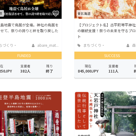
県
北海道
半島地震で鳥居が全壊。神社の鳥居を
【プロジェクト名】古平町琴平神社
させて、祭りの誇りと絆を取り戻した
の継続支援！祭りの未来を守るプロ
ト
ちづくり・
abare_mat...
まちづくり・
森
活性化
地域活性化
FUNDED
SUCCESS
在
支援者
残り
現在
支援者
250JPY
382人
終了
845,000JPY
111人