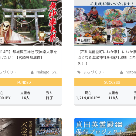
CAMPFIRE for Social Good
CAMPFIRE Creation
CAMPFIREふるさと納税
machi-ya
コミュニティ
県
石川県
月14日】都城興玉神社 夜神楽大祭を
【石川県能登町にわか祭】 にわか
上げたい！【宮崎県都城市】
点となる海瀬神社を修繕し鵜川に希
を！！
ちづくり・
Nakago_Sh...
まちづくり・
notoni
活性化
地域活性化
FUNDED
SUCCESS
在
支援者
残り
現在
支援者
00JPY
16人
終了
1,214,010JPY
118人