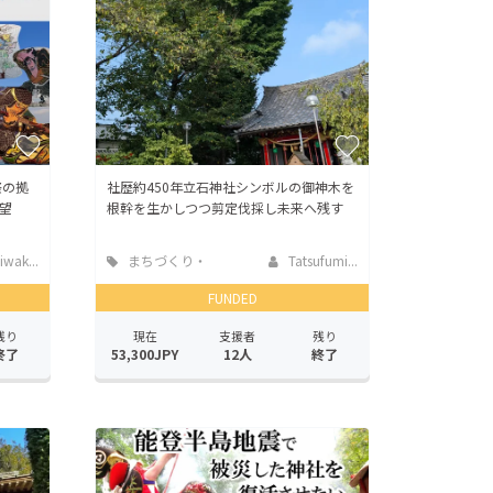
祭の拠
社歴約450年立石神社シンボルの御神木を
望
根幹を生かしつつ剪定伐採し未来へ残す
wak...
まちづくり・
Tatsufumi...
地域活性化
FUNDED
残り
現在
支援者
残り
終了
53,300JPY
12人
終了