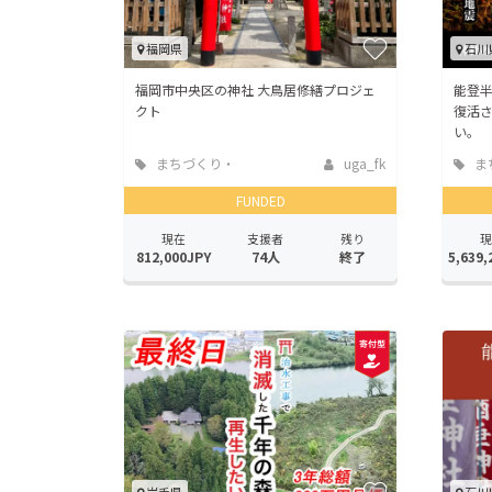
福岡県
石川
福岡市中央区の神社 大鳥居修繕プロジェ
能登
クト
復活
い。
まちづくり・
uga_fk
ま
地域活性化
地域
FUNDED
現在
支援者
残り
現
812,000JPY
74人
終了
5,639,