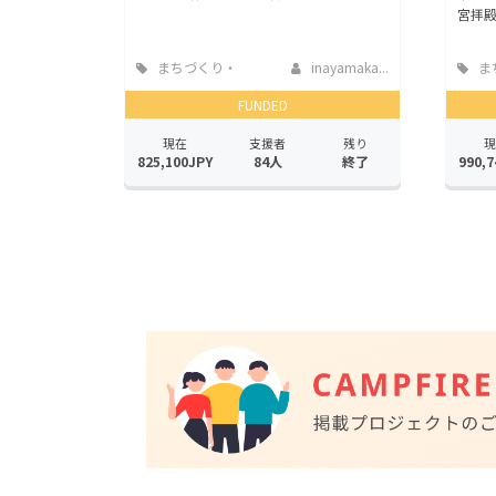
宮拝
まちづくり・
inayamaka...
ま
地域活性化
地域
FUNDED
現在
支援者
残り
現
825,100JPY
84人
終了
990,7