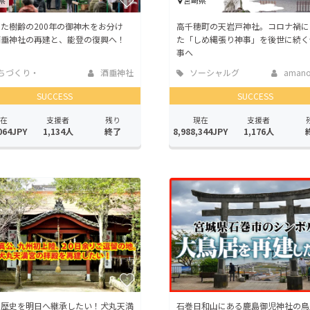
県
宮崎県
た樹齢の200年の御神木をお分け
高千穂町の天岩戸神社。コロナ禍に
酒垂神社の再建と、能登の復興へ！
た「しめ縄張り神事」を後世に続く
事へ
ちづくり・
酒垂神社
ソーシャルグ
amanoi
活性化
ッド
SUCCESS
SUCCESS
在
支援者
残り
現在
支援者
064JPY
1,134人
終了
8,988,344JPY
1,176人
の歴史を明日へ継承したい！犬丸天満
石巻日和山にある鹿島御児神社の鳥