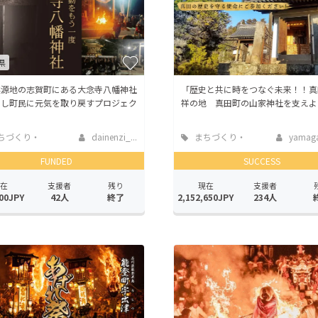
県
震源地の志賀町にある大念寺八幡神社
「歴史と共に時をつなぐ未来！！真
旧し町民に元気を取り戻すプロジェク
祥の地 真田町の山家神社を支えよ
ちづくり・
dainenzi_...
まちづくり・
yamaga
活性化
地域活性化
FUNDED
SUCCESS
在
支援者
残り
現在
支援者
00JPY
42人
終了
2,152,650JPY
234人