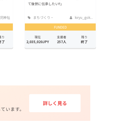
て後世に伝承したい!!」
児神社
まちづくり・
kiryu_gok...
地域活性化
FUNDED
残り
現在
支援者
残り
終了
2,035,020JPY
257人
終了