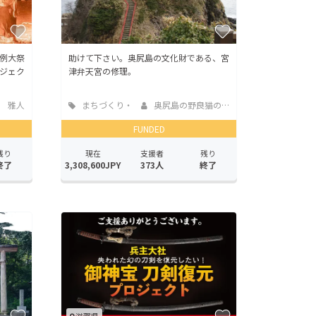
例大祭
助けて下さい。奥尻島の文化財である、宮
ジェク
津弁天宮の修理。
 雅人
まちづくり・
奥尻島の野良猫の命...
地域活性化
FUNDED
残り
現在
支援者
残り
終了
3,308,600JPY
373人
終了