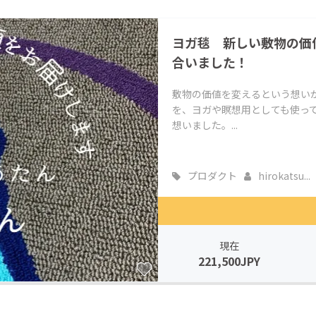
CAMPFIRE for Social Good
CAMPFIRE Creation
ヨガ毯 新しい敷物の価
CAMPFIREふるさと納税
machi-ya
コミュニティ
合いました！
敷物の価値を変えるという想い
を、ヨガや瞑想用としても使っ
想いました。...
プロダクト
hirokatsu...
現在
221,500JPY