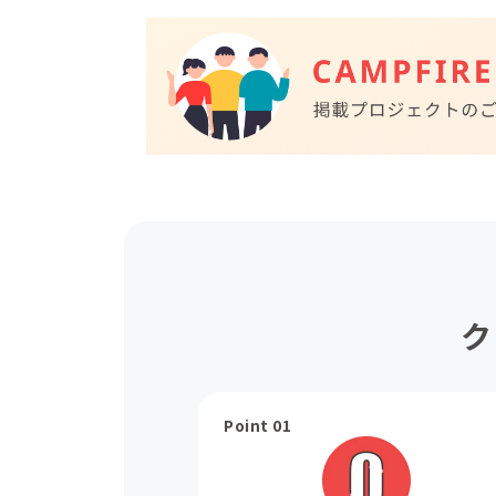
ク
Point 01