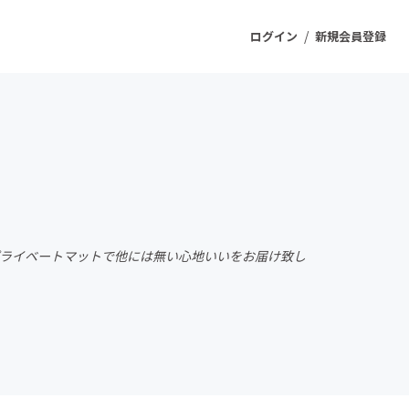
/
ログイン
新規会員登録
ジェクト
もうすぐ公開されます
プロダクト
プライベートマットで他には無い心地いいをお届け致し
ファッション
スポーツ
ケア
ソーシャルグッド