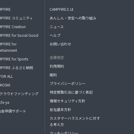
MPFIRE
CAMPFIREとは
MPFIRE コミュニティ
あんしん・安全への取り組み
PFIRE Creation
ニュース
PFIRE for Social Good
ヘルプ
PFIRE for
お問い合わせ
ertainment
各種規定
PFIRE for Sports
利用規約
MPFIRE ふるさと納税
細則
FOR ALL
プライバシーポリシー
KOSHI
特定商取引法に基づく表記
FAクラウドファンディング
情報セキュリティ方針
hi-ya
反社基本方針
助金申請サポート
カスタマーハラスメントに対す
る考え方
クッキーポリシー