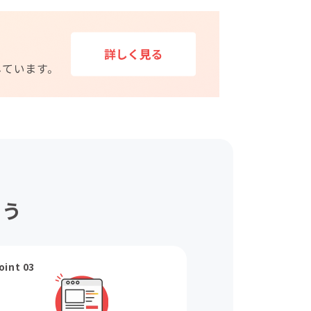
ょう
oint 03