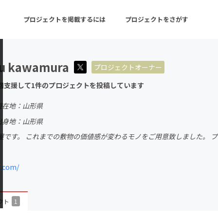
プロジェクトを掲載するには
プロジェクトをさがす
su kawamura
プロジェクトオーナー
ターン
注目の新着プロジェクト
募集終了が近いプロ
回支援して1件のプロジェクトを投稿しています
現在地：山形県
音楽
舞台・パフォーマンス
出身地：山形県
屋です。 これまでの敷物の価値感が変わるモノをご用意致しました。 
ゲーム・サービス開発
フード・飲食店
書籍・雑誌出版
アニメ・漫画
.com/
チャレンジ
ビューティー・ヘルス
クト
1