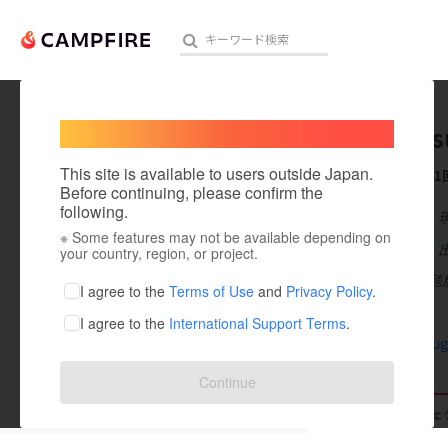
Welcome,
International users
hirokat
人気のプロジェクト
注目のリ
This site is available to users outside Japan.
これまでに1
Before continuing, please confirm the
following.
在住国：日本
※ Some features may not be available depending on
アート・写真
出身国：日本
your country, region, or project.
山形にある絨毯
テクノロジー・ガジェット
I agree to the
Terms of Use
and
Privacy Policy
.
ます。
I agree to the
International Support Terms
.
映像・映画
hozumi-rug
ビジネス・起業
Continue
まちづくり・地域活性化
支援した
プロジェクト
1
投稿した
プロジェ