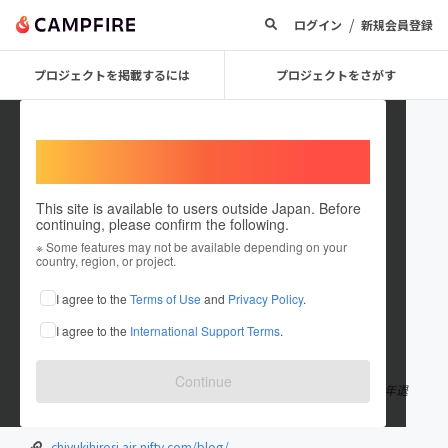
/
ログイン
新規会員登録
プロジェクトを掲載するには
プロジェクトをさがす
Welcome,
International users
This site is available to users outside Japan. Before
continuing, please confirm the following.
hirosi67
※ Some features may not be available depending on your
country, region, or project.
プロジェクトオーナー
I agree to the
Terms of Use
and
Privacy Policy
.
これまでに3回支援して1件のプロジェクトを投稿しています
I agree to the
International Support Terms
.
在住国：日本
現在地：宮城県
出身国：日本
出身地：宮城県
Continue
・１９４５年 石巻市に生まれる ・高校卒業後、郵便局就職 ・定年退
職後、日本郵便輸送株式会社入社 ・２００９年 定年退職
chiyukihirosi.air-nifty.com/blog/