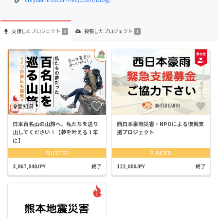
支援した
プロジェクト
投稿した
プロジェクト
3
1
愛知県
日本百名山の山旅へ、私たちを送り
西日本豪雨災害・NPOによる復興支
出してください！【夢を叶える１年
援プロジェクト
に】
SUCCESS
FUNDED
3,867,040JPY
終了
122,000JPY
終了