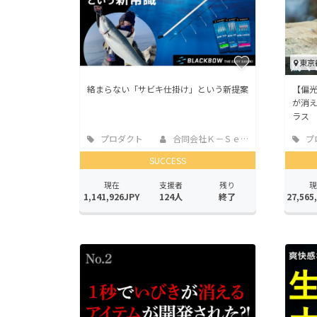
東京
絡まらない「サビキ仕掛け」という新提案
【偏光
が消
ラス
プロダクト
合同会社Ｋ－Ｓｅａ...
プ
SUCCESS
現在
支援者
残り
現
1,141,926JPY
124人
終了
27,565