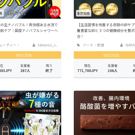
県
茨城県
覚の生ナノバブル！爽快感ある水流で
【生活習慣を改善する奇跡の卵サプ
・肌ケア｜国産ナノバブルシャワーヘ
養豊富な卵と３つの健康成分を贅沢
合！
ューティー・
takanou_s...
フード・飲食
NARA
スケア
店
SUCCESS
SUCCESS
在
支援者
残り
現在
支援者
803JPY
267人
終了
771,700JPY
106人