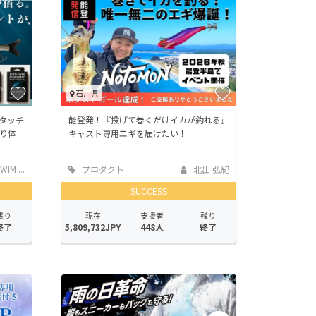
石川県
タッチ
能登発！『投げて巻くだけイカが釣れる』
り体
キャスト専用エギを届けたい！
IM ...
プロダクト
北出 弘紀
SUCCESS
残り
現在
支援者
残り
終了
5,809,732JPY
448人
終了