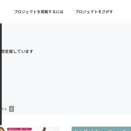
プロジェクトを掲載するには
プロジェクトをさがす
ターン
注目の新着プロジェクト
募集終了が近いプロ
2回支援しています
音楽
舞台・パフォーマンス
ゲーム・サービス開発
フード・飲食店
書籍・雑誌出版
アニメ・漫画
チャレンジ
ビューティー・ヘルス
ェクト
0