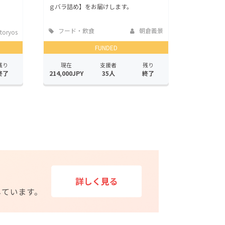
ｇバラ詰め】をお届けします。
フード・飲食
朝倉義景
toryos
店
FUNDED
残り
現在
支援者
残り
終了
214,000JPY
35人
終了