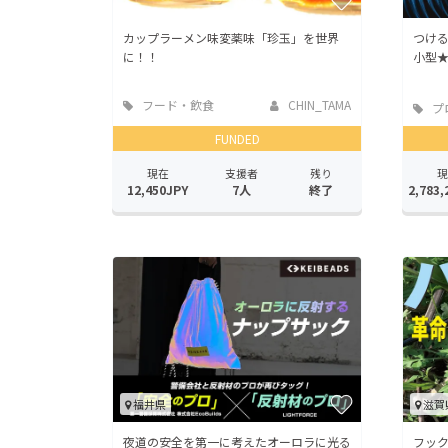
カップラーメン味変薬味「珍玉」を世界
つけ
に！！
小型★
フード・飲食
CHIN_TAMA
プ
店
FUNDED
現在
支援者
残り
現
12,450JPY
7人
終了
2,783,
福井県
滋賀
夜道の安全を第一に考えたオーロラに光る
フッ