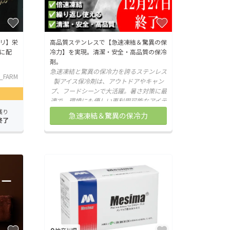
リ】栄
高品質ステンレスで【急速凍結＆驚異の保
に配
冷力】を実現。清潔・安全・高品質の保冷
剤。
急速凍結と驚異の保冷力を誇るステンレス
_FARM
製アイス保冷剤は、アウトドアやキャン
プ、フードシーンで大活躍。暑さ対策に最
適で、環境にも優しい再利用可能なアイテ
ム。清潔・安全・高品質の保冷剤。
残り
急速凍結＆驚異の保冷力
終了