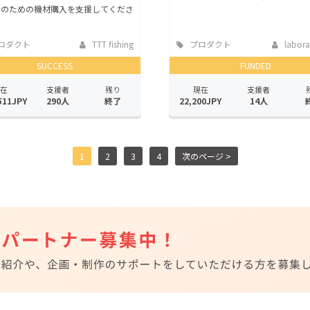
化のための機材購入を支援してくださ
ロダクト
TTT fishing
プロダクト
labora
SUCCESS
FUNDED
在
支援者
残り
現在
支援者
511JPY
290人
終了
22,200JPY
14人
1
2
3
4
次のページ >