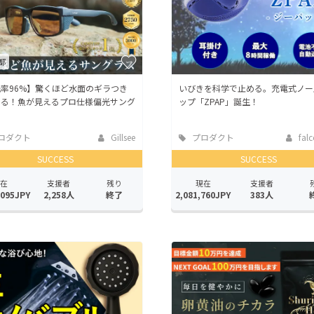
都
率96%】驚くほど水面のギラつき
いびきを科学で止める。充電式ノー
える！魚が見えるプロ仕様偏光サング
ップ「ZPAP」誕生！
ロダクト
Gillsee
プロダクト
falc
SUCCESS
SUCCESS
在
支援者
残り
現在
支援者
,095JPY
2,258人
終了
2,081,760JPY
383人