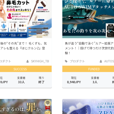
CAMPFIRE for Social Good
CAMPFIRE Creation
CAMPFIREふるさと納税
machi-ya
コミュニティ
後の“その先”まで！ 毛くずも、気
魚が追う“自動で泳ぐ”ルアー拡張ア
るアレも整える『ほじクルンZ』登
メント！｜投げて待つだけ次世代釣
験！
ロダクト
SKYHIGH_TB
プロダクト
AUTOSW
SUCCESS
FUNDED
在
支援者
残り
現在
支援者
70JPY
33人
終了
8,940JPY
3人