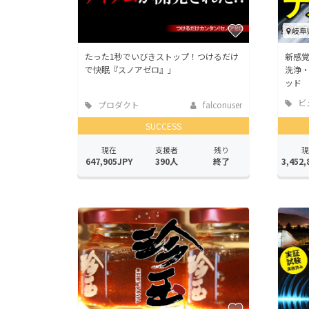
岐阜
たった1秒でいびきストップ！つけるだけ
新感
で快眠『スノアゼロ』」
洗浄
ッド
ビ
プロダクト
falconuser
ヘル
SUCCESS
現在
支援者
残り
現
647,905JPY
390人
終了
3,452,