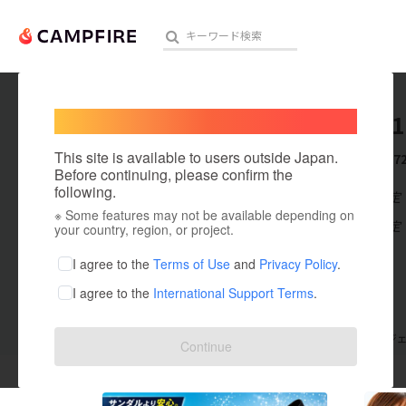
Welcome,
International users
hirsch61
人気のプロジェクト
注目のリ
This site is available to users outside Japan.
これまでに7
Before continuing, please confirm the
following.
在住国：未設定
※ Some features may not be available depending on
アート・写真
出身国：未設定
your country, region, or project.
テクノロジー・ガジェット
I agree to the
Terms of Use
and
Privacy Policy
.
I agree to the
International Support Terms
.
映像・映画
ビジネス・起業
支援した
プロジェクト
72
投稿した
プロジ
Continue
まちづくり・地域活性化