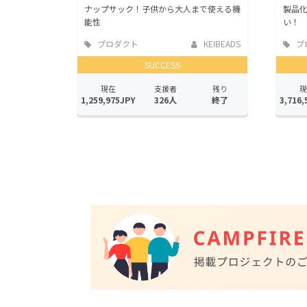
ナップサック！子供から大人まで使える機
製品
能性
い！
プロダクト
KEIBEADS
プ
SUCCESS
現在
支援者
残り
現
1,259,975JPY
326人
終了
3,716,