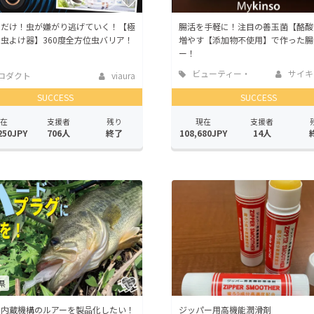
るだけ！虫が嫌がり逃げていく！【極
腸活を手軽に！注目の善玉菌【酪酸
虫よけ器】360度全方位虫バリア！
増やす【添加物不使用】で作った腸
ー！
ビューティー・
サイキ
ロダクト
viaura
ヘルスケア
SUCCESS
SUCCESS
在
支援者
残り
現在
支援者
250JPY
706人
終了
108,680JPY
14人
県
ク内蔵機構のルアーを製品化したい！
ジッパー用高機能潤滑剤