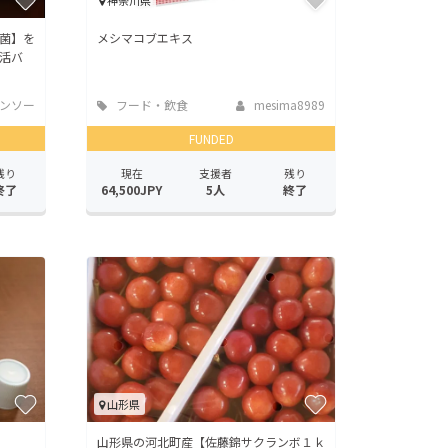
神奈川県
菌】を
メシマコブエキス
活バ
ンソー
フード・飲食
mesima8989
店
FUNDED
残り
現在
支援者
残り
終了
64,500JPY
5人
終了
山形県
山形県の河北町産【佐藤錦サクランボ１ｋ