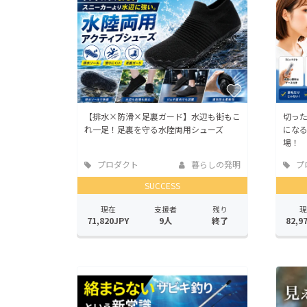
【排水×防滑×足裏ガード】水辺も街もこ
切った
れ一足！足裏を守る水陸両用シューズ
にな
場！
プロダクト
暮らしの発明
プ
SUCCESS
現在
支援者
残り
現
71,820JPY
9人
終了
82,9