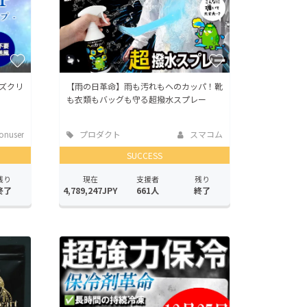
ズクリ
【雨の日革命】雨も汚れもヘのカッパ！靴
も衣類もバッグも守る超撥水スプレー
onuser
プロダクト
スマコム
SUCCESS
残り
現在
支援者
残り
終了
4,789,247JPY
661人
終了